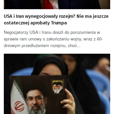
USA i Iran wynegocjowały rozejm? Nie ma jeszcze
ostatecznej aprobaty Trumpa
Negocjatorzy USA i Iranu doszli do porozumienia w
sprawie ram umowy o zakończeniu wojny, wraz z 60-
dniowym przedłużeniem rozejmu, choć...