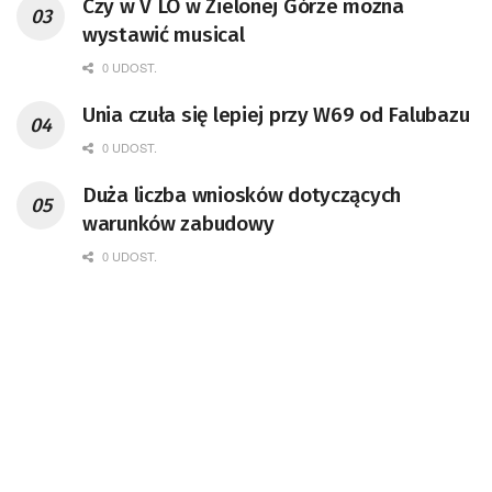
Czy w V LO w Zielonej Górze można
wystawić musical
0 UDOST.
Unia czuła się lepiej przy W69 od Falubazu
0 UDOST.
Duża liczba wniosków dotyczących
warunków zabudowy
0 UDOST.