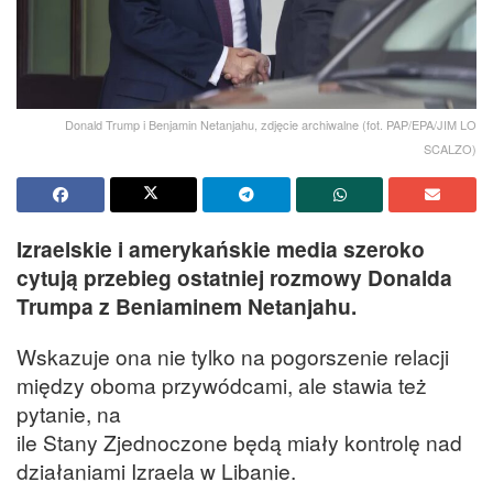
Donald Trump i Benjamin Netanjahu, zdjęcie archiwalne (fot. PAP/EPA/JIM LO
SCALZO)
Izraelskie i amerykańskie media szeroko
cytują przebieg ostatniej rozmowy Donalda
Trumpa z Beniaminem Netanjahu.
Wskazuje ona nie tylko na pogorszenie relacji
między oboma przywódcami, ale stawia też
pytanie, na
ile Stany Zjednoczone będą miały kontrolę nad
działaniami Izraela w Libanie.