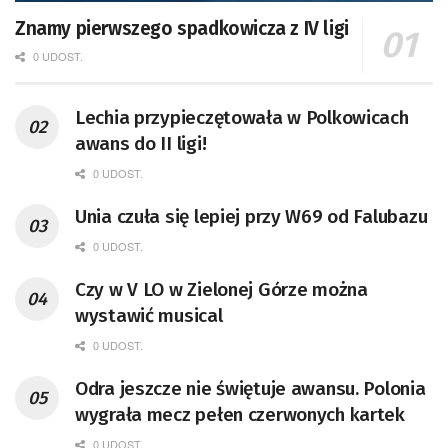
Znamy pierwszego spadkowicza z IV ligi
0 UDOST.
Lechia przypieczętowała w Polkowicach
awans do II ligi!
0 UDOST.
Unia czuła się lepiej przy W69 od Falubazu
0 UDOST.
Czy w V LO w Zielonej Górze można
wystawić musical
0 UDOST.
Odra jeszcze nie świętuje awansu. Polonia
wygrała mecz pełen czerwonych kartek
0 UDOST.