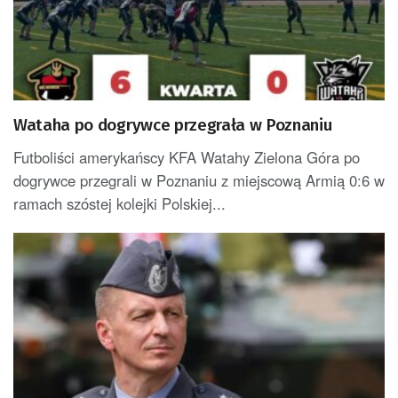
Wataha po dogrywce przegrała w Poznaniu
Futboliści amerykańscy KFA Watahy Zielona Góra po
dogrywce przegrali w Poznaniu z miejscową Armią 0:6 w
ramach szóstej kolejki Polskiej...