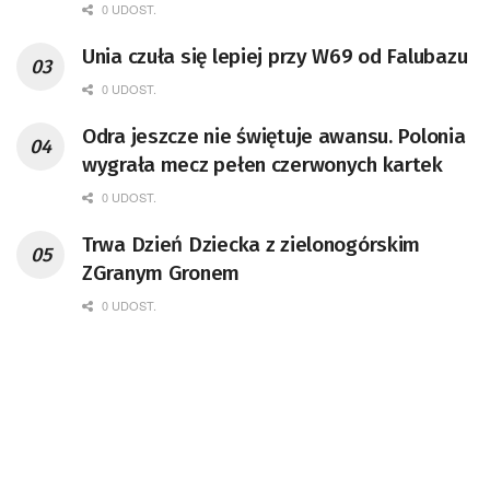
0 UDOST.
Unia czuła się lepiej przy W69 od Falubazu
0 UDOST.
Odra jeszcze nie świętuje awansu. Polonia
wygrała mecz pełen czerwonych kartek
0 UDOST.
Trwa Dzień Dziecka z zielonogórskim
ZGranym Gronem
0 UDOST.