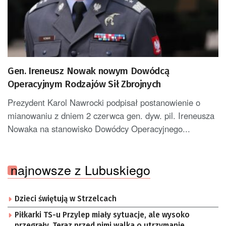
Gen. Ireneusz Nowak nowym Dowódcą
Operacyjnym Rodzajów Sił Zbrojnych
Prezydent Karol Nawrocki podpisał postanowienie o
mianowaniu z dniem 2 czerwca gen. dyw. pil. Ireneusza
Nowaka na stanowisko Dowódcy Operacyjnego...
najnowsze z Lubuskiego
Dzieci świętują w Strzelcach
Piłkarki TS-u Przylep miały sytuacje, ale wysoko
przegrały. Teraz przed nimi walka o utrzymanie