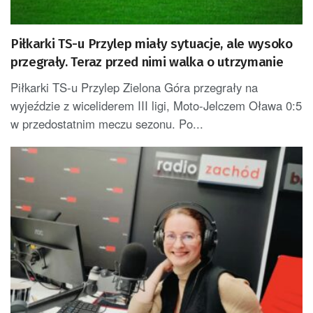
Piłkarki TS-u Przylep miały sytuacje, ale wysoko
przegrały. Teraz przed nimi walka o utrzymanie
Piłkarki TS-u Przylep Zielona Góra przegrały na
wyjeździe z wiceliderem III ligi, Moto-Jelczem Oława 0:5
w przedostatnim meczu sezonu. Po...