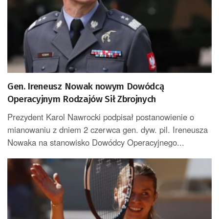
Gen. Ireneusz Nowak nowym Dowódcą
Operacyjnym Rodzajów Sił Zbrojnych
Prezydent Karol Nawrocki podpisał postanowienie o
mianowaniu z dniem 2 czerwca gen. dyw. pil. Ireneusza
Nowaka na stanowisko Dowódcy Operacyjnego...