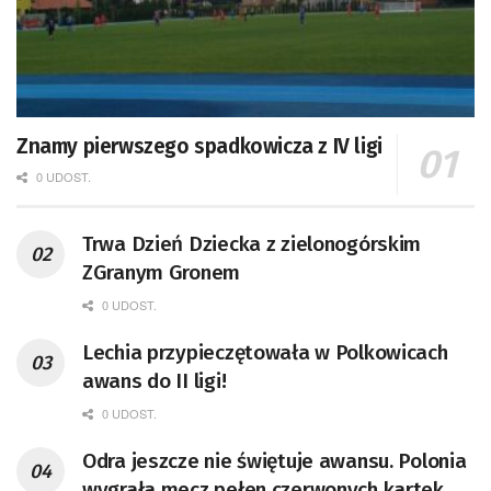
Znamy pierwszego spadkowicza z IV ligi
0 UDOST.
Trwa Dzień Dziecka z zielonogórskim
ZGranym Gronem
0 UDOST.
Lechia przypieczętowała w Polkowicach
awans do II ligi!
0 UDOST.
Odra jeszcze nie świętuje awansu. Polonia
wygrała mecz pełen czerwonych kartek