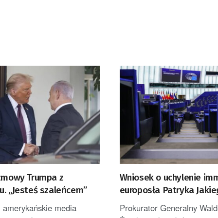
ozmowy Trumpa z
Wniosek o uchylenie im
u. „Jesteś szaleńcem”
europosła Patryka Jaki
 i amerykańskie media
Prokurator Generalny Wal