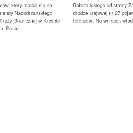
ów, który mieści się na
Bobrzańskiego od strony Ż
omendy Nadodrzańskiego
drodze krajowej nr 27 pojaw
Straży Granicznej w Krośnie
fotoradar. Na wniosek wład
m. Prace...