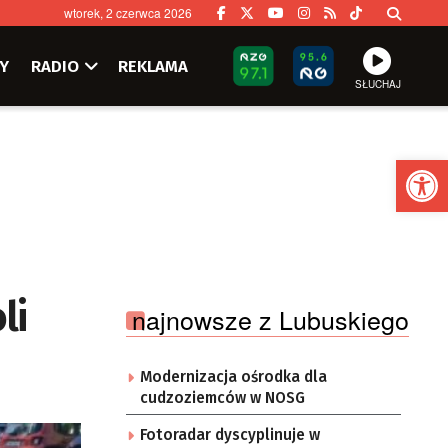
wtorek, 2 czerwca 2026
Y
RADIO
REKLAMA
SŁUCHAJ
Ot
li
najnowsze z Lubuskiego
Modernizacja ośrodka dla
cudzoziemców w NOSG
Fotoradar dyscyplinuje w