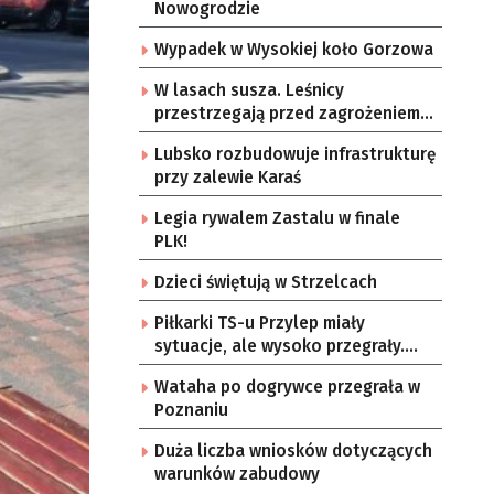
Nowogrodzie
Wypadek w Wysokiej koło Gorzowa
W lasach susza. Leśnicy
przestrzegają przed zagrożeniem
pożaru
Lubsko rozbudowuje infrastrukturę
przy zalewie Karaś
Legia rywalem Zastalu w finale
PLK!
Dzieci świętują w Strzelcach
Piłkarki TS-u Przylep miały
sytuacje, ale wysoko przegrały.
Teraz przed nimi walka o
Wataha po dogrywce przegrała w
utrzymanie
Poznaniu
Duża liczba wniosków dotyczących
warunków zabudowy