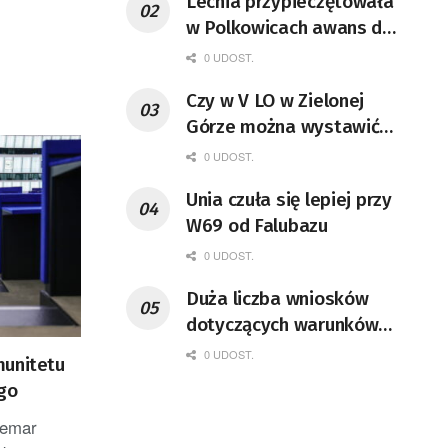
Lechia przypieczętowała
w Polkowicach awans do
II ligi!
0 UDOST.
Czy w V LO w Zielonej
Górze można wystawić
musical
0 UDOST.
Unia czuła się lepiej przy
W69 od Falubazu
0 UDOST.
Duża liczba wniosków
dotyczących warunków
zabudowy
0 UDOST.
munitetu
ego
demar