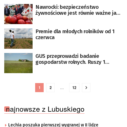
Nawrocki: bezpieczeństwo
żywnościowe jest równie ważne jak
militarne
Premie dla młodych rolników od 1
czerwca
GUS przeprowadzi badanie
gospodarstw rolnych. Ruszy 1
czerwca
1
2
…
12
najnowsze z Lubuskiego
Lechia poszuka pierwszej wygranej w II lidze