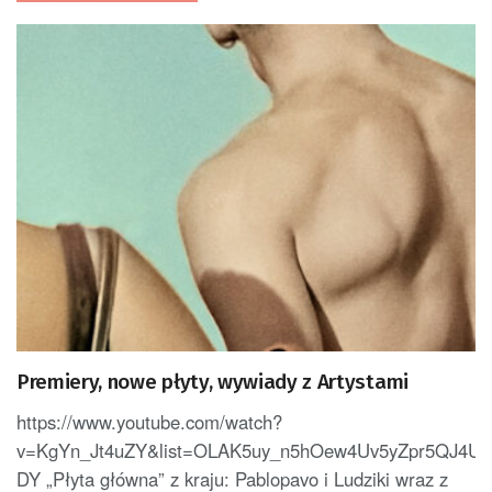
Premiery, nowe płyty, wywiady z Artystami
https://www.youtube.com/watch?
v=KgYn_Jt4uZY&list=OLAK5uy_n5hOew4Uv5yZpr5QJ4U
DY „Płyta główna” z kraju: Pablopavo i Ludziki wraz z