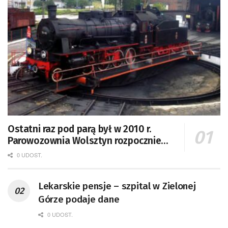
Ostatni raz pod parą był w 2010 r.
Parowozownia Wolsztyn rozpocznie
remont unikatowego Tr5-65
0 UDOST.
Lekarskie pensje – szpital w Zielonej
Górze podaje dane
0 UDOST.