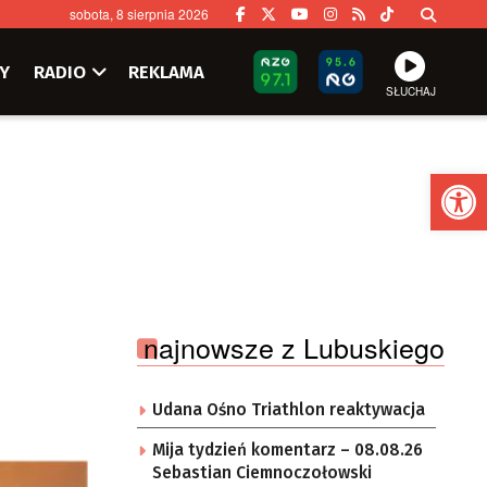
sobota, 8 sierpnia 2026
Y
RADIO
REKLAMA
SŁUCHAJ
Ot
najnowsze z Lubuskiego
Udana Ośno Triathlon reaktywacja
Mija tydzień komentarz – 08.08.26
Sebastian Ciemnoczołowski