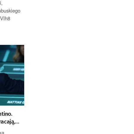
i,
ubuskiego
VIh8
ntino.
acają,
 żagle
ka