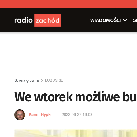
WIADOMOŚCI
S
Strona główna
LUBUSKIE
We wtorek możliwe bu
Kamil Hypki
2022-06-27 19:03