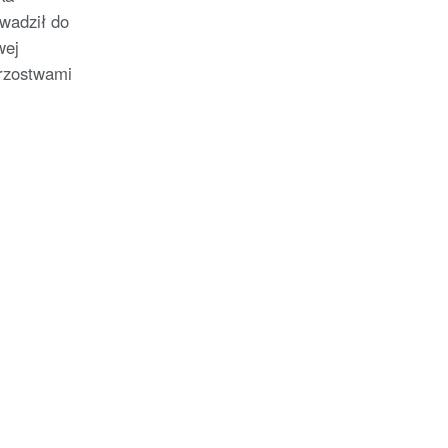
owadził do
wej
trzostwami