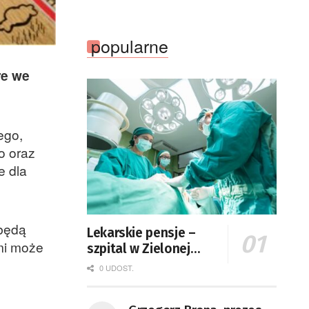
żarskiego przedszkola Bajka
popularne
re we
ego,
o oraz
e dla
 będą
Lekarskie pensje –
mi może
szpital w Zielonej
Górze podaje dane
0 UDOST.