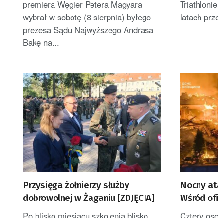
premiera Węgier Petera Magyara
Triathloni
wybrał w sobotę (8 sierpnia) byłego
latach prz
prezesa Sądu Najwyższego Andrasa
Bakę na...
Przysięga żołnierzy służby
Nocny ata
dobrowolnej w Żaganiu [ZDJĘCIA]
Wśród ofi
Zełenski 
Po blisko miesiącu szkolenia blisko
Cztery oso