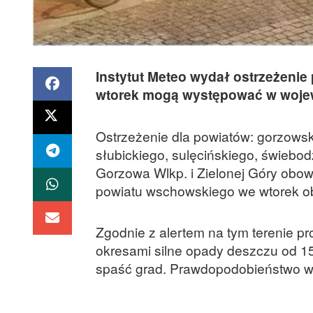
Instytut Meteo wydał ostrzeżenie
wtorek mogą występować w woje
Ostrzeżenie dla powiatów: gorzowsk
słubickiego, sulęcińskiego, świebod
Gorzowa Wlkp. i Zielonej Góry obow
powiatu wschowskiego we wtorek ob
Zgodnie z alertem na tym terenie p
okresami silne opady deszczu od 1
spaść grad. Prawdopodobieństwo wy