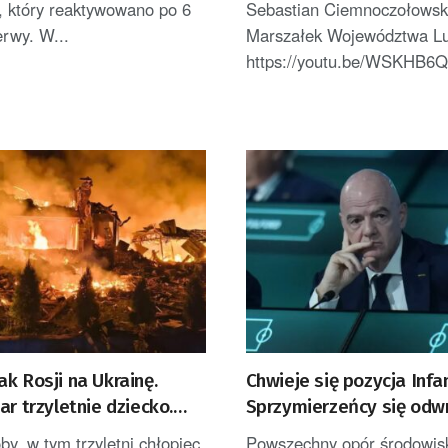
e, który reaktywowano po 6
Sebastian Ciemnoczołowsk
erwy. W...
Marszałek Województwa L
https://youtu.be/WSKHB6Q
k Rosji na Ukrainę.
Chwieje się pozycja Infa
ar trzyletnie dziecko.
Sprzymierzeńcy się odwr
zabrał głos
krytycy nabrali wiatru w
by, w tym trzyletni chłopiec,
Powszechny opór środowis