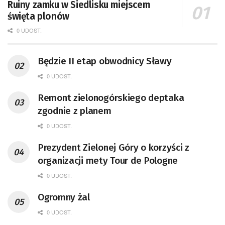
Ruiny zamku w Siedlisku miejscem
święta plonów
0 UDOST.
Będzie II etap obwodnicy Sławy
0 UDOST.
Remont zielonogórskiego deptaka
zgodnie z planem
0 UDOST.
Prezydent Zielonej Góry o korzyści z
organizacji mety Tour de Pologne
0 UDOST.
Ogromny żal
0 UDOST.