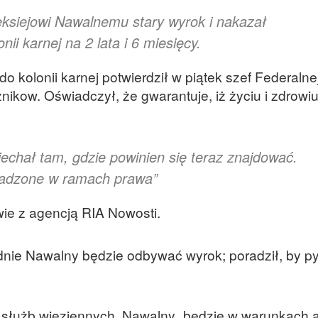
eksiejowi Nawalnemu stary wyrok i nakazał
nii karnej na 2 lata i 6 miesięcy.
o kolonii karnej potwierdził w piątek szef Federalne
ikow. Oświadczył, że gwarantuje, iż życiu i zdrowi
echał tam, gdzie powinien się teraz znajdować.
wadzone w ramach prawa”
ie z agencją RIA Nowosti.
dnie Nawalny będzie odbywać wyrok; poradził, by py
a służb więziennych, Nawalny „będzie w warunkach a