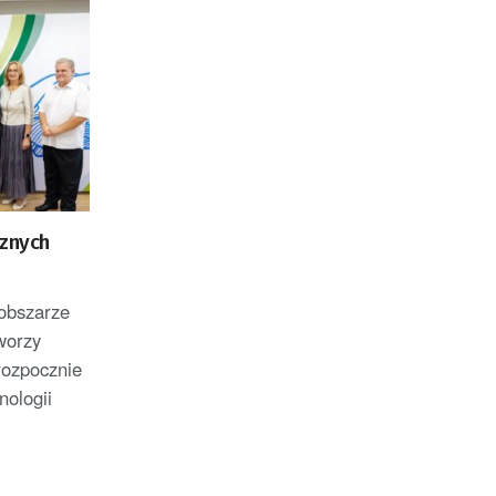
cznych
 obszarze
worzy
rozpocznie
ologii