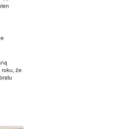
nien
że
aną
 roku, że
bratu