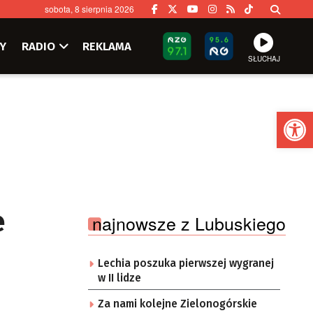
sobota, 8 sierpnia 2026
Y
RADIO
REKLAMA
SŁUCHAJ
Ot
e
najnowsze z Lubuskiego
Lechia poszuka pierwszej wygranej
w II lidze
Za nami kolejne Zielonogórskie