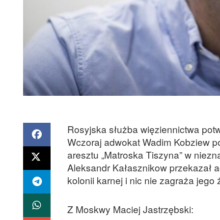
Rosyjska służba więziennictwa potw
Wczoraj adwokat Wadim Kobziew po
aresztu „Matroska Tiszyna” w niezn
Aleksandr Kałasznikow przekazał ag
kolonii karnej i nic nie zagraża jego 
Z Moskwy Maciej Jastrzębski: