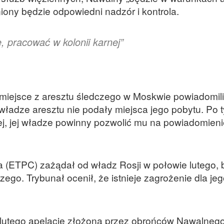
iony będzie odpowiedni nadzór i kontrola.
, pracować w kolonii karnej”
iejsce z aresztu śledczego w Moskwie powiadomili
władze aresztu nie podały miejsca jego pobytu. Po 
ej, jej władze powinny pozwolić mu na powiadomieni
 (ETPC) zażądał od władz Rosji w połowie lutego, b
ego. Trybunał ocenił, że istnieje zagrożenie dla jeg
0 lutego apelację złożoną przez obrońców Nawalneg