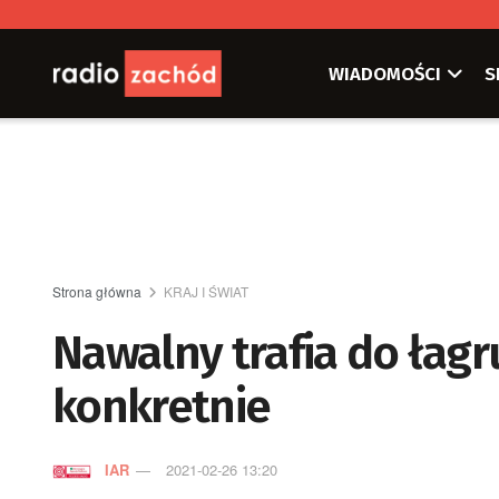
WIADOMOŚCI
S
Strona główna
KRAJ I ŚWIAT
Nawalny trafia do łagr
konkretnie
IAR
2021-02-26 13:20