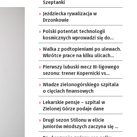
Szeptanki
Jeździecka rywalizacja w
Drzonkowie
Polski potentat technologii
kosmicznych wprowadzi się do
Zielonej Góry
Walka z podtopieniami po ulewach.
Wkrótce prace na kilku ulicach
Gorzowa
Pierwszy lubuski mecz III-ligowego
sezonu: trener Kopernicki vs
starzy znajomi
Władze zielonogórskiego szpitala
o cięciach finansowych
Lekarskie pensje – szpital w
Zielonej Górze podaje dane
Drugi sezon Stilonu w elicie
juniorów młodszych zaczyna się w
sobotę