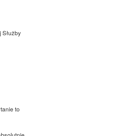
oraz członek Komitetu
Badań Kosmicznych i
Satelitarnych PAN.
j Służby
u
tanie to
bsolutnie