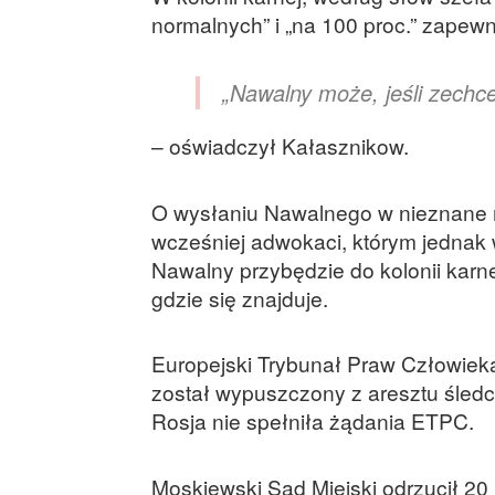
normalnych” i „na 100 proc.” zapewn
„Nawalny może, jeśli zechce
– oświadczył Kałasznikow.
O wysłaniu Nawalnego w nieznane m
wcześniej adwokaci, którym jednak 
Nawalny przybędzie do kolonii karn
gdzie się znajduje.
Europejski Trybunał Praw Człowieka
został wypuszczony z aresztu śledcz
Rosja nie spełniła żądania ETPC.
Moskiewski Sąd Miejski odrzucił 2