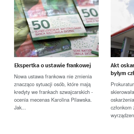
Ekspertka o ustawie frankowej
Akt oska
byłym cz
Nowa ustawa frankowa nie zmienia
znacząco sytuacji osób, które mają
Prokuratu
kredyty we frankach szwajcarskich -
skierował
ocenia mecenas Karolina Pilawska.
oskarżeni
Jak...
członkom 
wyrządzeni