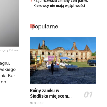
Rząd rozważa zmiany cen paliw.
Kierowcy nie mają wątpliwości
popularne
Yevgeny Feldman
agru.
wskiego
nia Kar
 do
Ruiny zamku w
Siedlisku miejscem
święta plonów
0 UDOST.