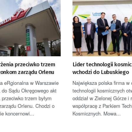
rżenia przeciwko trzem
Lider technologii kosmi
łonkom zarządu Orlenu
wchodzi do Lubuskiego
ra eRgionalna w Warszawie
Największa polska firma w
a do Sądu Okręgowego akt
technologii kosmicznych ot
a przeciwko trzem byłym
oddział w Zielonej Górze i 
zarządu Orlenu. Chodzi o
współpracę z Parkiem Techn
e koncernowi...
Kosmicznych. Mowa...