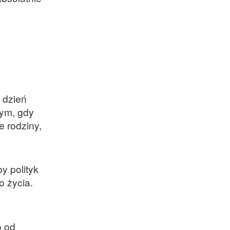
 dzień
tym, gdy
e rodziny,
y polityk
o życia.
o od