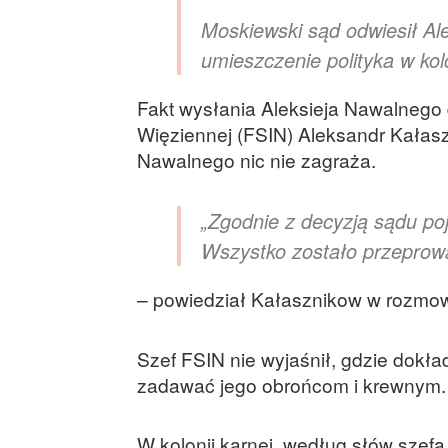
Moskiewski sąd odwiesił Al
umieszczenie polityka w kolo
Fakt wysłania Aleksieja Nawalnego d
Więziennej (FSIN) Aleksandr Kałaszn
Nawalnego nic nie zagraża.
„Zgodnie z decyzją sądu poj
Wszystko zostało przepro
– powiedział Kałasznikow w rozmow
Szef FSIN nie wyjaśnił, gdzie dokła
zadawać jego obrońcom i krewnym.
W kolonii karnej, według słów szef