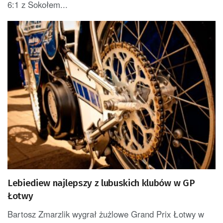
6:1 z Sokołem...
Lebiediew najlepszy z lubuskich klubów w GP
Łotwy
Bartosz Zmarzlik wygrał żużlowe Grand Prix Łotwy w