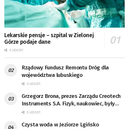
Lekarskie pensje – szpital w Zielonej
Górze podaje dane
0 UDOST.
Rządowy Fundusz Remontu Dróg dla
województwa lubuskiego
0 UDOST.
Grzegorz Brona, prezes Zarządu Creotech
Instruments S.A. Fizyk, naukowiec, były
pracownik CERN w Genewie,
0 UDOST.
przedsiębiorca i nauczyciel akademicki,
Czysta woda w Jeziorze Lgińsko
doktor habilitowany nauk fizycznych,