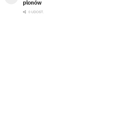
plonów
0 UDOST.