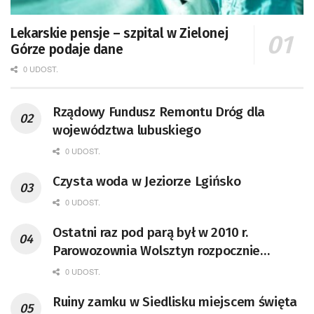
Lekarskie pensje – szpital w Zielonej
Górze podaje dane
0 UDOST.
Rządowy Fundusz Remontu Dróg dla
województwa lubuskiego
0 UDOST.
Czysta woda w Jeziorze Lgińsko
0 UDOST.
Ostatni raz pod parą był w 2010 r.
Parowozownia Wolsztyn rozpocznie
remont unikatowego Tr5-65
0 UDOST.
Ruiny zamku w Siedlisku miejscem święta