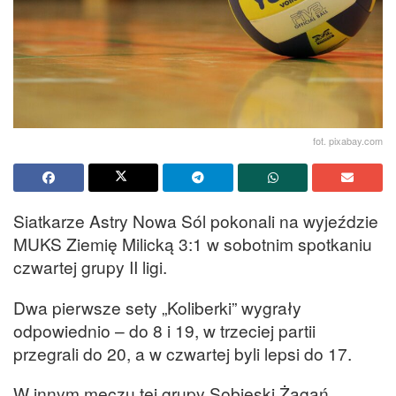
fot. pixabay.com
Siatkarze Astry Nowa Sól pokonali na wyjeździe
MUKS Ziemię Milicką 3:1 w sobotnim spotkaniu
czwartej grupy II ligi.
Dwa pierwsze sety „Koliberki” wygrały
odpowiednio – do 8 i 19, w trzeciej partii
przegrali do 20, a w czwartej byli lepsi do 17.
W innym meczu tej grupy Sobieski Żagań