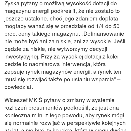
Zyska pytany o możliwą wysokość dotacji do
magazynu energii podkreślił, że nie zostało to
jeszcze ustalone, choć jego zdaniem dopłata
mogłaby wahać się w przedziale od 1/4 do 50
proc. ceny takiego magazynu. „Dofinansowanie
nie może być ani za niskie, ani za wysokie. Jeśli
będzie za niskie, nie wytworzymy decyzji
inwestycyjnej. Przy za wysokiej dotacji z kolei
będzie to nadmiarowa interwencja, która
zepsuje rynek magazynów energii, a rynek ten
musi się rozwijać także po ustaniu wsparcia” –
powiedział.
Wiceszef MKiŚ pytany o zmiany w systemie
rozliczeń prosumentów podkreślił, że jest ona
konieczna m.in. z tego powodu, aby rynek mógł
się normalnie rozwijać w perspektywie kolejnych
20 lat, a nie być „tylko iskrą, która w ciągu dwóch