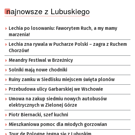
najnowsze z Lubuskiego
Lechia po losowaniu: Faworytem Ruch, a my mamy
marzenia!
Lechia zna rywala w Pucharze Polski – zagra z Ruchem
Chorzów!
Meandry Festiwal w Brzeźnicy
Solniki mają nowe chodniki
Ruiny zamku w Siedlisku miejscem święta plonów
Przebudowa ulicy Garbarskiej we Wschowie
Umowa na zakup siedmiu nowych autobusów
elektrycznych w Zielonej Górze
Piotr Biernacki, szef kuchni
Mieszkaniowa pomoc dla młodych gorzowian
Tour de Pologne żegna się z Lubuskim