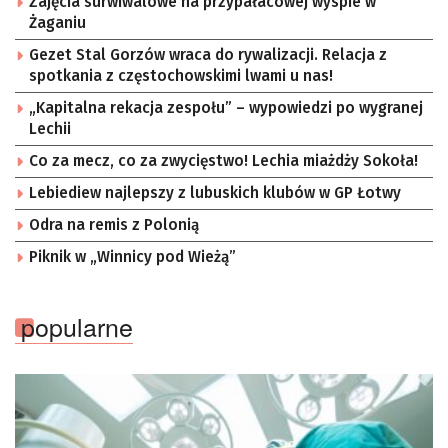
Zajęcia surwiwalowe na przypałacowej wyspie w
Żaganiu
Gezet Stal Gorzów wraca do rywalizacji. Relacja z
spotkania z częstochowskimi lwami u nas!
„Kapitalna rekacja zespołu” – wypowiedzi po wygranej
Lechii
Co za mecz, co za zwycięstwo! Lechia miażdży Sokoła!
Lebiediew najlepszy z lubuskich klubów w GP Łotwy
Odra na remis z Polonią
Piknik w „Winnicy pod Wieżą”
popularne