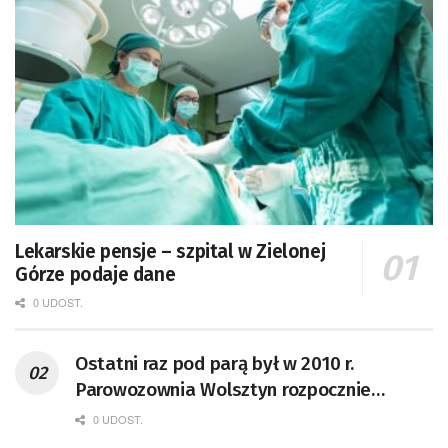
Lekarskie pensje – szpital w Zielonej
Górze podaje dane
0 UDOST.
Ostatni raz pod parą był w 2010 r.
Parowozownia Wolsztyn rozpocznie
remont unikatowego Tr5-65
0 UDOST.