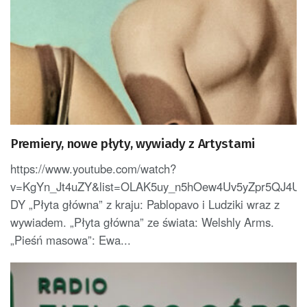
Premiery, nowe płyty, wywiady z Artystami
https://www.youtube.com/watch?
v=KgYn_Jt4uZY&list=OLAK5uy_n5hOew4Uv5yZpr5QJ4U
DY „Płyta główna” z kraju: Pablopavo i Ludziki wraz z
wywiadem. „Płyta główna” ze świata: Welshly Arms.
„Pieśń masowa”: Ewa...