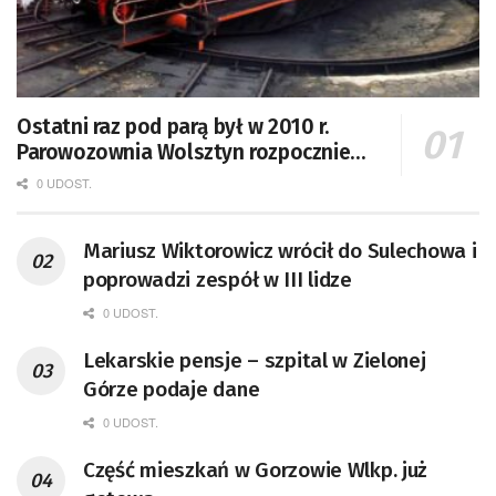
Ostatni raz pod parą był w 2010 r.
Parowozownia Wolsztyn rozpocznie
remont unikatowego Tr5-65
0 UDOST.
Mariusz Wiktorowicz wrócił do Sulechowa i
poprowadzi zespół w III lidze
0 UDOST.
Lekarskie pensje – szpital w Zielonej
Górze podaje dane
0 UDOST.
Część mieszkań w Gorzowie Wlkp. już