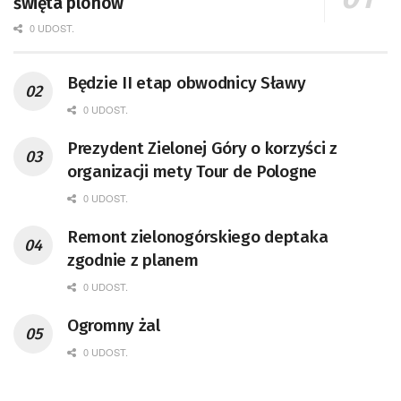
święta plonów
0 UDOST.
Będzie II etap obwodnicy Sławy
0 UDOST.
Prezydent Zielonej Góry o korzyści z
organizacji mety Tour de Pologne
0 UDOST.
Remont zielonogórskiego deptaka
zgodnie z planem
0 UDOST.
Ogromny żal
0 UDOST.