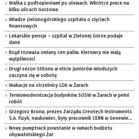
Walka z podtopieniami po ulewach. Wkrótce prace na
kilku ulicach Gorzowa
Władze zielonogórskiego szpitala o cięciach
finansowych
Lekarskie pensje – szpital w Zielonej Górze podaje
dane
Rząd rozważa zmiany cen paliw. Kierowcy nie mają
wątpliwości
Drugi sezon Stilonu w elicie juniorów młodszych
zaczyna się w sobotę
Wakacje na strzelnicy LOK w Żarach
Termomodernizacja budynków SOSW w Żarach w pełni
robót
Grzegorz Brona, prezes Zarządu Creotech Instruments
S.A. Fizyk, naukowiec, były pracownik CERN w Genewie,
przedsiębiorca i nauczyciel akademicki, doktor
Nowy pumptrack powstanie w ramach budżetu
habilitowany nauk fizycznych, koordynator Rady
obywatelskiego Żar
Sektorowej ds. Kompetencji Przemysłu Lotniczo-