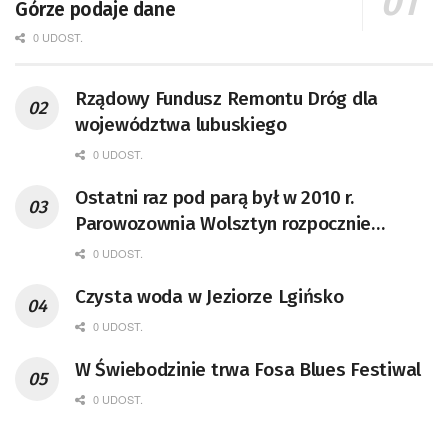
Górze podaje dane
0 UDOST.
Rządowy Fundusz Remontu Dróg dla
województwa lubuskiego
0 UDOST.
Ostatni raz pod parą był w 2010 r.
Parowozownia Wolsztyn rozpocznie
remont unikatowego Tr5-65
0 UDOST.
Czysta woda w Jeziorze Lgińsko
0 UDOST.
W Świebodzinie trwa Fosa Blues Festiwal
0 UDOST.