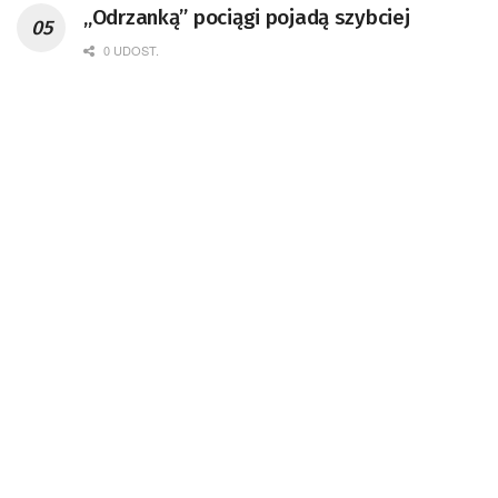
„Odrzanką” pociągi pojadą szybciej
0 UDOST.