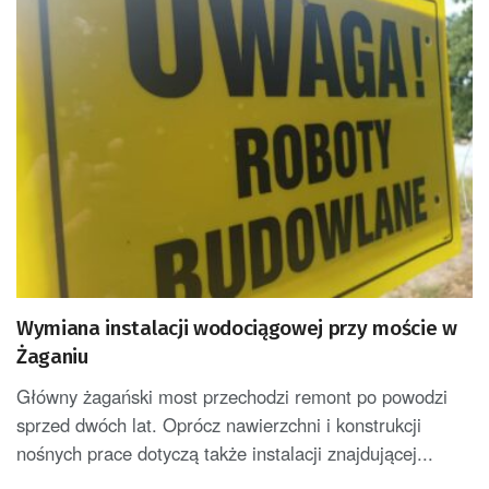
Wymiana instalacji wodociągowej przy moście w
Żaganiu
Główny żagański most przechodzi remont po powodzi
sprzed dwóch lat. Oprócz nawierzchni i konstrukcji
nośnych prace dotyczą także instalacji znajdującej...