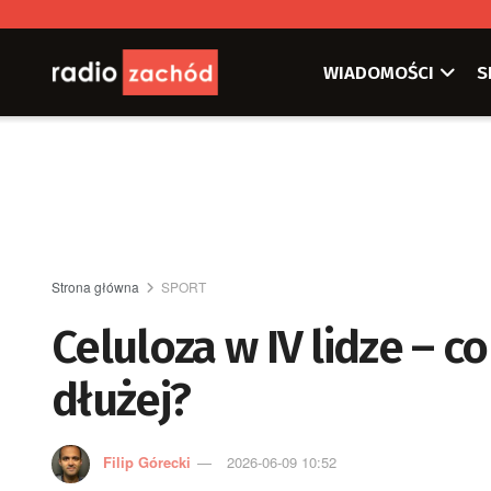
WIADOMOŚCI
S
Strona główna
SPORT
Celuloza w IV lidze – c
dłużej?
Filip Górecki
2026-06-09 10:52