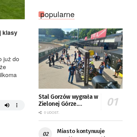
popularne
 klasy
 już do
 że
kilkoma
Stal Gorzów wygrała w
Zielonej Górze.
Falubaz także na
0 UDOST.
podium
Miasto kontynuuje