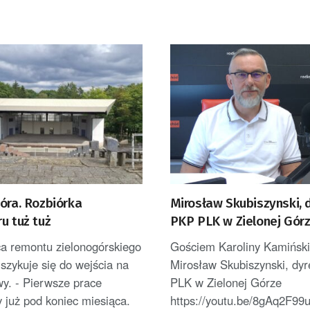
óra. Rozbiórka
Mirosław Skubiszynski, 
u tuż tuż
PKP PLK w Zielonej Gór
 remontu zielonogórskiego
Gościem Karoliny Kamińskie
 szykuje się do wejścia na
Mirosław Skubiszynski, dy
y. - Pierwsze prace
PLK w Zielonej Górze
 już pod koniec miesiąca.
https://youtu.be/8gAq2F99