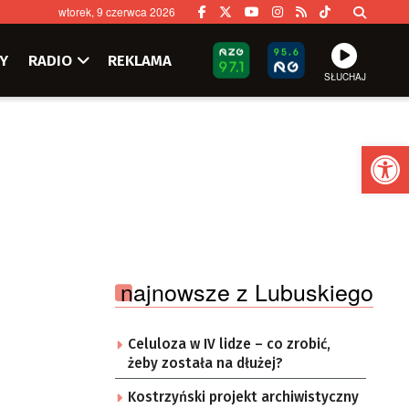
wtorek, 9 czerwca 2026
Y
RADIO
REKLAMA
SŁUCHAJ
Ot
najnowsze z Lubuskiego
Celuloza w IV lidze – co zrobić,
żeby została na dłużej?
Kostrzyński projekt archiwistyczny