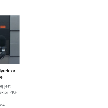
dyrektor
ze
j jest
rektor PKP
uo4