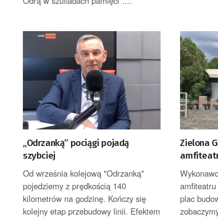
Odrą w szufladach pamięci”....
„Odrzanką” pociągi pojadą
Zielona G
szybciej
amfiteatr
Od września kolejową "Odrzanką"
Wykonawca
pojedziemy z prędkością 140
amfiteatru
kilometrów na godzinę. Kończy się
plac budow
kolejny etap przebudowy linii. Efektem
zobaczymy