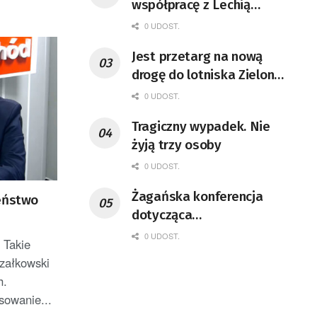
współpracę z Lechią
Zielona Góra
0 UDOST.
Jest przetarg na nową
drogę do lotniska Zielona
Góra-Babimost
0 UDOST.
Tragiczny wypadek. Nie
żyją trzy osoby
0 UDOST.
Żagańska konferencja
zeństwo
dotycząca
bezpieczeństwa pracy
0 UDOST.
 Takie
załkowski
h.
sowanie...