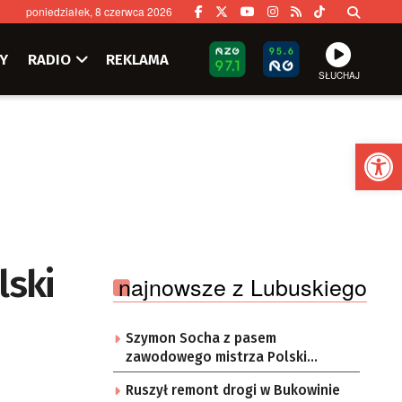
poniedziałek, 8 czerwca 2026
Y
RADIO
REKLAMA
SŁUCHAJ
Ot
lski
najnowsze z Lubuskiego
Szymon Socha z pasem
zawodowego mistrza Polski
muaythai
Ruszył remont drogi w Bukowinie