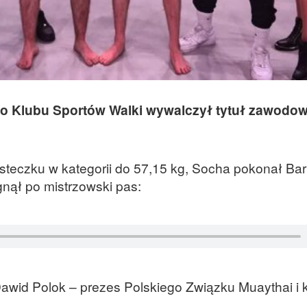
go Klubu Sportów Walki wywalczył tytuł zawodo
eczku w kategorii do 57,15 kg, Socha pokonał Ba
gnął po mistrzowski pas:
wid Polok – prezes Polskiego Związku Muaythai i 