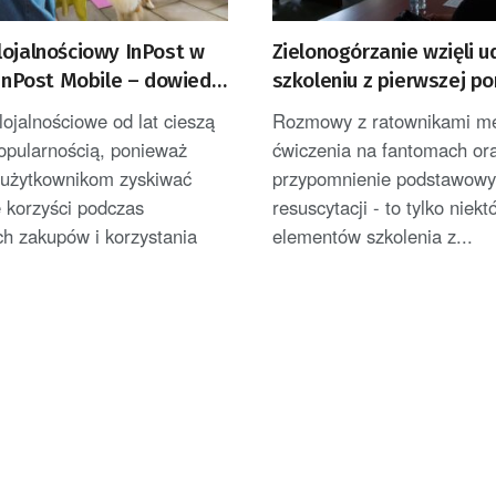
lojalnościowy InPost w
Zielonogórzanie wzięli u
 InPost Mobile – dowiedz
szkoleniu z pierwszej p
!
ojalnościowe od lat cieszą
Rozmowy z ratownikami m
opularnością, ponieważ
ćwiczenia na fantomach or
 użytkownikom zyskiwać
przypomnienie podstawowy
 korzyści podczas
resuscytacji - to tylko niekt
h zakupów i korzystania
elementów szkolenia z...