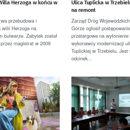
Willa Herzoga w końcu w
Ulica Tuplicka w Trzebie
na remont
rwa przebudowa i
Zarząd Dróg Wojewódzkich 
 wilii Herzoga na
Górze ogłosił postępowani
m bulwarze. Zabytek został
przetargowe na wyłonienie
 przez magistrat w 2009
wykonawcy modernizacji ul
Tuplickiej w Trzebielu. Jest 
odcinek...