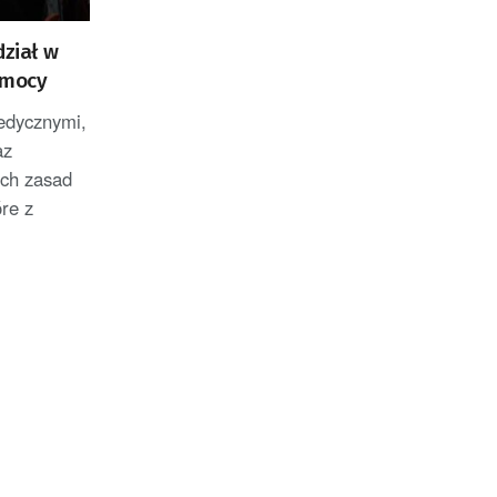
dział w
omocy
edycznymi,
az
ch zasad
óre z