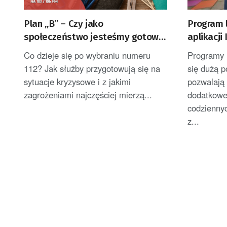
Plan „B” – Czy jako
Program 
społeczeństwo jesteśmy gotowi
aplikacji
na współczesne zagrożenia — od
się więcej
Co dzieje się po wybraniu numeru
Programy l
klęsk żywiołowych po cyberataki i
112? Jak służby przygotowują się na
się dużą p
konflikty zbrojne?
sytuacje kryzysowe i z jakimi
pozwalają
zagrożeniami najczęściej mierzą...
dodatkowe
codziennyc
z...