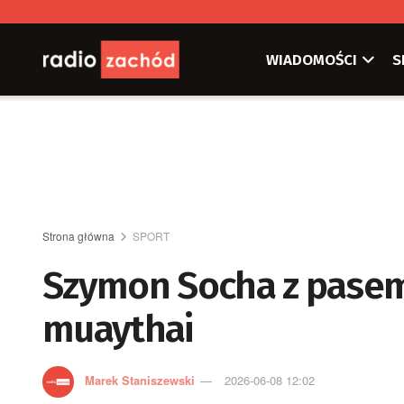
WIADOMOŚCI
S
Strona główna
SPORT
Szymon Socha z pasem
muaythai
Marek Staniszewski
2026-06-08 12:02