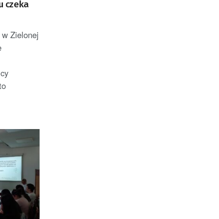
lu czeka
w Zielonej
e
icy
to