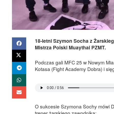
18-letni Szymon Socha z Żarskie
Mistrza Polski Muaythai PZMT.
Podczas gali MFC 25 w Nowym Miast
Kotasa (Fight Academy Dobra) i się
O sukcesie Szymona Sochy mówi Da
trener żarskiego zawodnika: