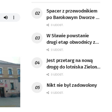
Spacer z przewodnikiem
po Barokowym Dworze w
Ochli [ZDJĘCIA]
0 UDOST.
W Sławie powstanie
drugi etap obwodnicy z
drogami do miasta
0 UDOST.
Jest przetarg na nową
drogę do lotniska Zielona
Góra-Babimost
0 UDOST.
Nikt nie był zadowolony
0 UDOST.