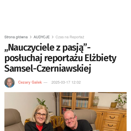
Strona główna
AUDYCJE
Czas na Reportaż
„Nauczyciele z pasją”-
posłuchaj reportażu Elżbiety
Samsel-Czerniawskiej
Cezary Galek
2025-03-17 12:02