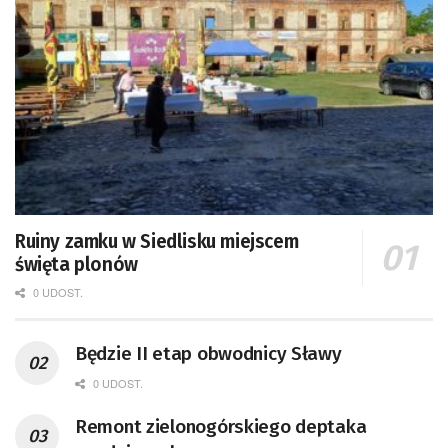
Ruiny zamku w Siedlisku miejscem
święta plonów
0 UDOST.
Będzie II etap obwodnicy Sławy
0 UDOST.
Remont zielonogórskiego deptaka