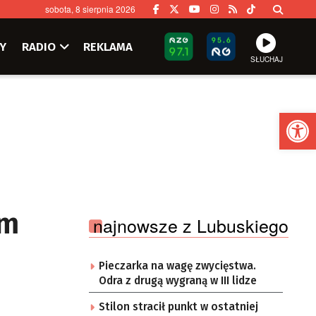
sobota, 8 sierpnia 2026
Y
RADIO
REKLAMA
SŁUCHAJ
Ot
em
najnowsze z Lubuskiego
Pieczarka na wagę zwycięstwa.
Odra z drugą wygraną w III lidze
Stilon stracił punkt w ostatniej