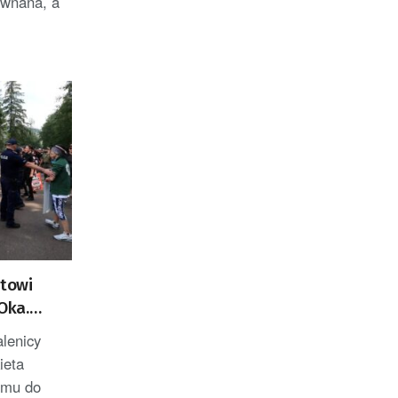
ównana, a
rtowi
Oka.
wistom
alenicy
ieta
emu do