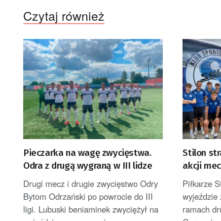
Czytaj również
Pieczarka na wagę zwycięstwa.
Stilon st
Odra z drugą wygraną w III lidze
akcji me
Drugi mecz i drugie zwycięstwo Odry
Piłkarze S
Bytom Odrzański po powrocie do III
wyjeździe
ligi. Lubuski beniaminek zwyciężył na
ramach drug