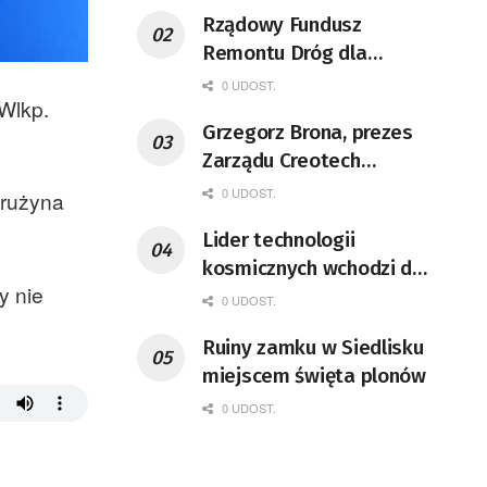
Rządowy Fundusz
Remontu Dróg dla
województwa lubuskiego
0 UDOST.
Wlkp.
Grzegorz Brona, prezes
Zarządu Creotech
Instruments S.A. Fizyk,
0 UDOST.
drużyna
naukowiec, były
Lider technologii
pracownik CERN w
kosmicznych wchodzi do
Genewie, przedsiębiorca i
y nie
Lubuskiego
nauczyciel akademicki,
0 UDOST.
doktor habilitowany nauk
Ruiny zamku w Siedlisku
fizycznych, koordynator
miejscem święta plonów
Rady Sektorowej ds.
0 UDOST.
Kompetencji Przemysłu
Lotniczo-Kosmicznego
oraz członek Komitetu