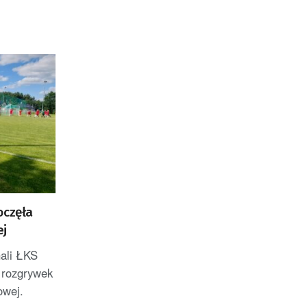
Badań Kosmicznych i
Satelitarnych PAN.
oczęła
ej
nali ŁKS
 rozgrywek
owej.