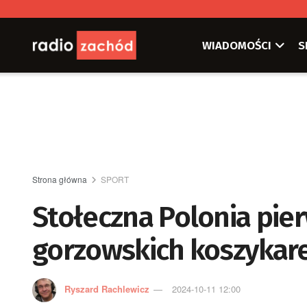
WIADOMOŚCI
S
Strona główna
SPORT
Stołeczna Polonia p
gorzowskich koszykar
Ryszard Rachlewicz
2024-10-11 12:00