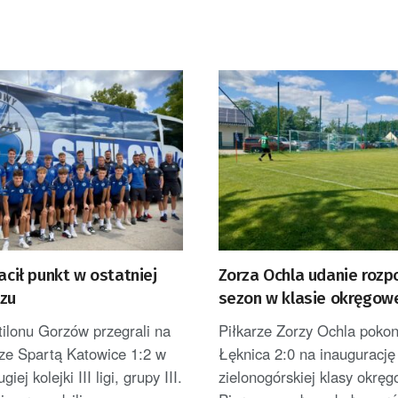
racił punkt w ostatniej
Zorza Ochla udanie rozp
czu
sezon w klasie okręgow
tilonu Gorzów przegrali na
Piłkarze Zorzy Ochla poko
 ze Spartą Katowice 1:2 w
Łęknica 2:0 na inaugurację
iej kolejki III ligi, grupy III.
zielonogórskiej klasy okręg