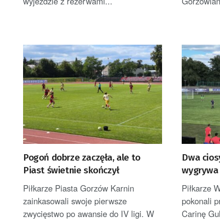
wyjeździe z rezerwami...
Gorzowiani
Pogoń dobrze zaczęła, ale to
Dwa cios
Piast świetnie skończył
wygrywa 
Piłkarze Piasta Gorzów Karnin
Piłkarze 
zainkasowali swoje pierwsze
pokonali p
zwycięstwo po awansie do IV ligi. W
Carinę Gub