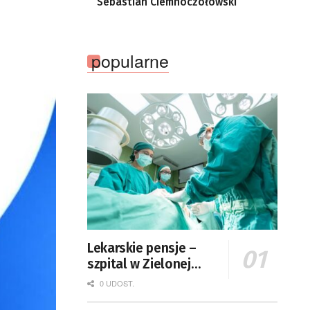
Sebastian Ciemnoczołowski
popularne
Lekarskie pensje –
szpital w Zielonej
Górze podaje dane
0 UDOST.