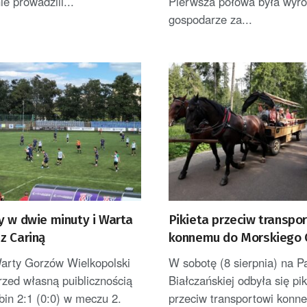
e prowadzili...
Pierwsza połowa była wyr
gospodarze za...
y w dwie minuty i Warta
Pikieta przeciw transpo
z Cariną
konnemu do Morskiego 
Wozacy zarzucają akty
Warty Gorzów Wielkopolski
W sobotę (8 sierpnia) na P
manipulacje
rzed własną puiblicznością
Białczańskiej odbyła się pik
in 2:1 (0:0) w meczu 2.
przeciw transportowi konn