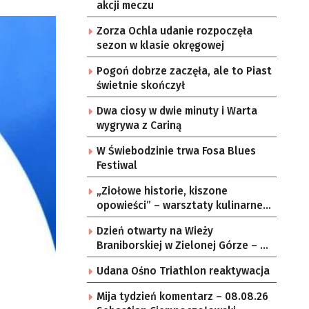
akcji meczu
Zorza Ochla udanie rozpoczęła
sezon w klasie okręgowej
Pogoń dobrze zaczęła, ale to Piast
świetnie skończył
Dwa ciosy w dwie minuty i Warta
wygrywa z Cariną
W Świebodzinie trwa Fosa Blues
Festiwal
„Ziołowe historie, kiszone
opowieści” – warsztaty kulinarne w
zielonogórskich sołectwach
Dzień otwarty na Wieży
Braniborskiej w Zielonej Górze – po
raz ostatni w tym roku
Udana Ośno Triathlon reaktywacja
Mija tydzień komentarz – 08.08.26