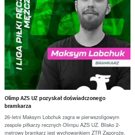
Olimp AZS UZ pozyskał doświadczonego
bramkarza
26-letni Maksym Lobchuk zagra w pierwszoligowym
zespole piłkarzy recznych Olimpu AZS UZ. Blisko 2-
metrowy bramkarz jest wychowankiem ZTR Zaporoże.