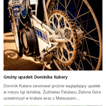
Groźny upadek Dominika Kubery
Dominik Kubera zanotował groźnie wyglądający upadek
w meczu ligi duńskiej. Żużlowiec Falubazu Zielona Góra
uczestniczył w kraksie wraz z Mateuszem...