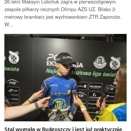
26-letni Maksym Lobchuk zagra w pierwszoligowym
zespole piłkarzy recznych Olimpu AZS UZ. Blisko 2-
metrowy bramkarz jest wychowankiem ZTR Zaporoże.
W...
Stal wygrała w Bydgoszczy i jest już praktycznie