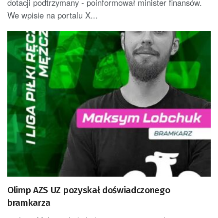
dotacji podtrzymany - poinformował minister finansów.
We wpisie na portalu X...
Olimp AZS UZ pozyskał doświadczonego
bramkarza