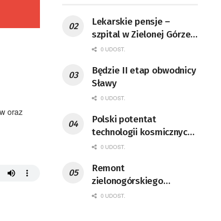
Lekarskie pensje –
szpital w Zielonej Górze
podaje dane
0 UDOST.
Będzie II etap obwodnicy
Sławy
0 UDOST.
ów oraz
Polski potentat
technologii kosmicznych
wprowadzi się do Zielonej
0 UDOST.
Góry
Remont
zielonogórskiego
deptaka zgodnie z
0 UDOST.
planem