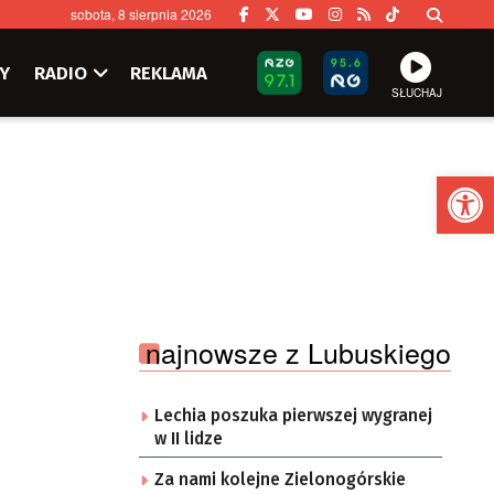
sobota, 8 sierpnia 2026
Y
RADIO
REKLAMA
SŁUCHAJ
Ot
najnowsze z Lubuskiego
Lechia poszuka pierwszej wygranej
w II lidze
Za nami kolejne Zielonogórskie