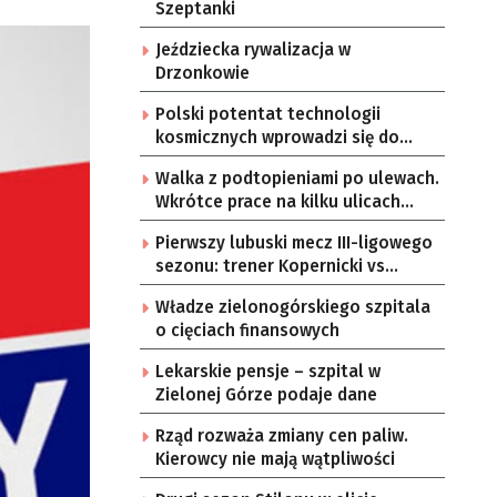
Szeptanki
Jeździecka rywalizacja w
Drzonkowie
Polski potentat technologii
kosmicznych wprowadzi się do
Zielonej Góry
Walka z podtopieniami po ulewach.
Wkrótce prace na kilku ulicach
Gorzowa
Pierwszy lubuski mecz III-ligowego
sezonu: trener Kopernicki vs
starzy znajomi
Władze zielonogórskiego szpitala
o cięciach finansowych
Lekarskie pensje – szpital w
Zielonej Górze podaje dane
Rząd rozważa zmiany cen paliw.
Kierowcy nie mają wątpliwości