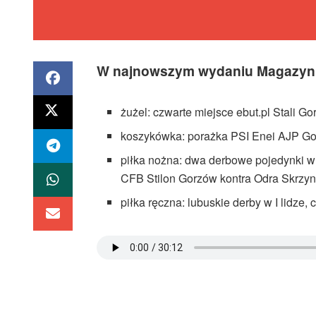
W najnowszym wydaniu Magazynu
żużel: czwarte miejsce ebut.pl Stali G
koszykówka: porażka PSI Enei AJP Go
piłka nożna: dwa derbowe pojedynki w 
CFB Stilon Gorzów kontra Odra Skrzyn
piłka ręczna: lubuskie derby w I lidze