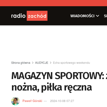
WIADOMOŚCI
S
Strona główna
AUDYCJE
Echa sportowego weekendu
MAGAZYN SPORTOWY: żu
nożna, piłka ręczna
Paweł Górski
2024-10-08 07:27