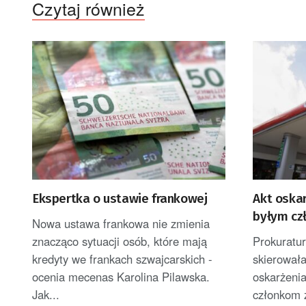
Czytaj również
Ekspertka o ustawie frankowej
Akt oska
byłym cz
Nowa ustawa frankowa nie zmienia
znacząco sytuacji osób, które mają
Prokuratu
kredyty we frankach szwajcarskich -
skierował
ocenia mecenas Karolina Pilawska.
oskarżeni
Jak...
członkom 