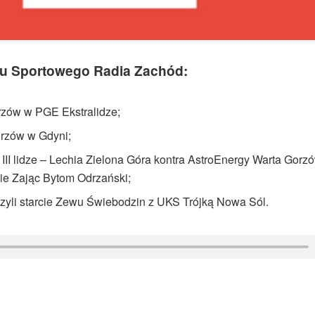
 Sportowego Radia Zachód:
orzów w PGE Ekstralidze;
rzów w Gdyni;
III lidze – Lechia Zielona Góra kontra AstroEnergy Warta Gorz
ie Zając Bytom Odrzański;
, czyli starcie Zewu Świebodzin z UKS Trójką Nowa Sól.