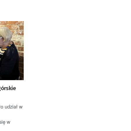
górskie
o udział w
się w