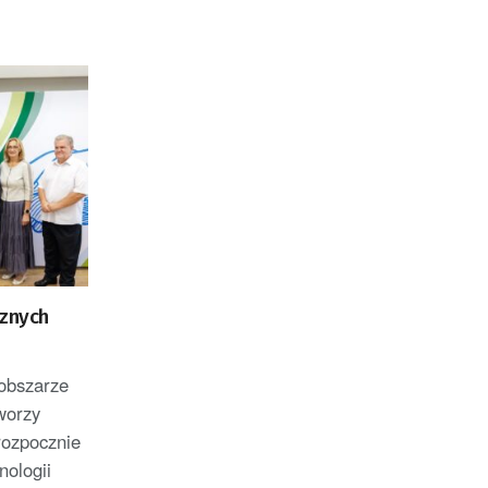
cznych
 obszarze
worzy
rozpocznie
ologii