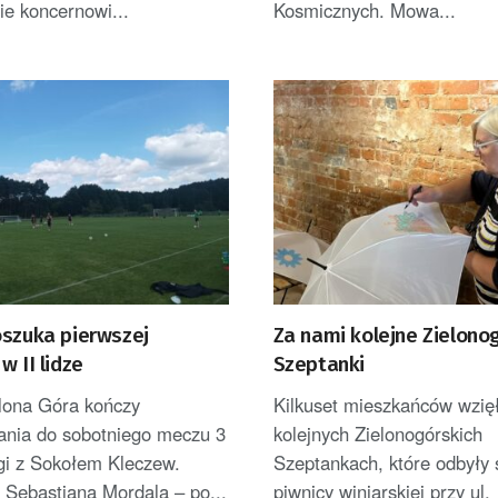
e koncernowi...
Kosmicznych. Mowa...
oszuka pierwszej
Za nami kolejne Zielono
w II lidze
Szeptanki
elona Góra kończy
Kilkuset mieszkańców wzięł
ania do sobotniego meczu 3
kolejnych Zielonogórskich
ligi z Sokołem Kleczew.
Szeptankach, które odbyły 
 Sebastiana Mordala – po...
piwnicy winiarskiej przy ul.