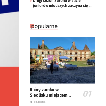
Drugi sezon Stilonu w elicie
juniorów młodszych zaczyna się w
sobotę
popularne
Ruiny zamku w
Siedlisku miejscem
święta plonów
0 UDOST.