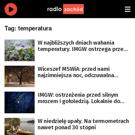
Tag:
temperatura
W najbliższych dniach wahania
temperatury. IMGW ostrzega przed
przymrozkami
Wiceszef MSWiA: przed nami
najzimniejsza noc, odczuwalna
temperatura sięgnie nawet minus 38
st. C
IMGW: ostrzeżenia przed silnym
mrozem i gołoledzią. Lokalnie do
minus 25 st. C
W niedzielę upały. Na termometrach
nawet ponad 30 stopni