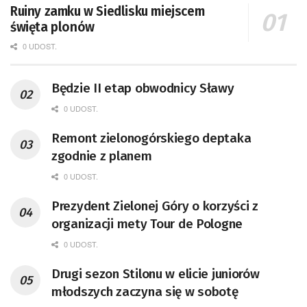
Ruiny zamku w Siedlisku miejscem
święta plonów
0 UDOST.
Będzie II etap obwodnicy Sławy
0 UDOST.
Remont zielonogórskiego deptaka
zgodnie z planem
0 UDOST.
Prezydent Zielonej Góry o korzyści z
organizacji mety Tour de Pologne
0 UDOST.
Drugi sezon Stilonu w elicie juniorów
młodszych zaczyna się w sobotę