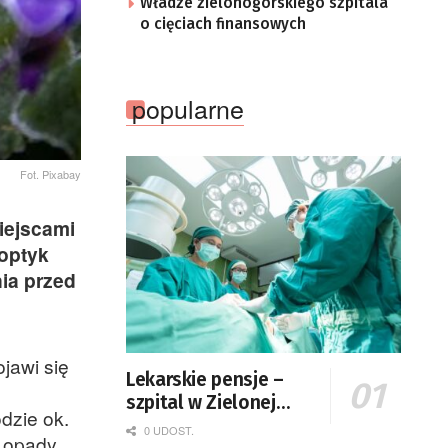
Władze zielonogórskiego szpitala
o cięciach finansowych
popularne
Fot. Pixabay
iejscami
noptyk
ia przed
jawi się
Lekarskie pensje –
szpital w Zielonej
dzie ok.
Górze podaje dane
0 UDOST.
e opady