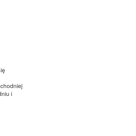
oraz członek Komitetu
Badań Kosmicznych i
Satelitarnych PAN.
ię
schodniej
niu i