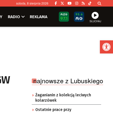
sobota, 8 sierpnia 2026
Y
RADIO
REKLAMA
SŁUCHAJ
Ot
MGW
najnowsze z Lubuskiego
Żaganianin z kolekcją leciwych
kolarzówek
Ostatnie prace przy