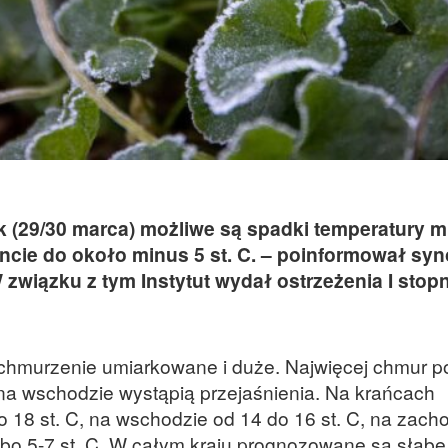
ek (29/30 marca) możliwe są spadki temperatury m
uncie do około minus 5 st. C. – poinformował sy
iązku z tym Instytut wydał ostrzeżenia I stopn
chmurzenie umiarkowane i duże. Najwięcej chmur po
 na wschodzie wystąpią przejaśnienia. Na krańcach
 18 st. C, na wschodzie od 14 do 16 st. C, na zacho
, bo 5-7 st. C. W całym kraju prognozowane są słab