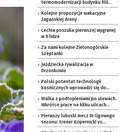
termomodernizacji budynku filii
przedszkola Bajka
Kolejne propozycje wakacyjne
żagańskiej Areny
Lechia poszuka pierwszej wygranej
w II lidze
Za nami kolejne Zielonogórskie
Szeptanki
Jeździecka rywalizacja w
Drzonkowie
Polski potentat technologii
kosmicznych wprowadzi się do
Zielonej Góry
Walka z podtopieniami po ulewach.
Wkrótce prace na kilku ulicach
Gorzowa
Pierwszy lubuski mecz III-ligowego
sezonu: trener Kopernicki vs
starzy znajomi