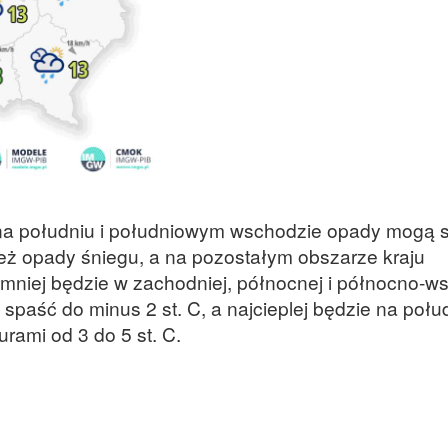
 na południu i południowym wschodzie opady mogą s
eż opady śniegu, a na pozostałym obszarze kraju
imniej będzie w zachodniej, północnej i północno-w
spaść do minus 2 st. C, a najcieplej będzie na połud
ami od 3 do 5 st. C.