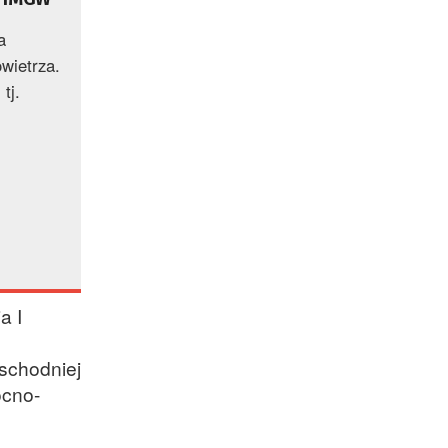
a
wietrza.
tj.
a I
wschodniej
ocno-