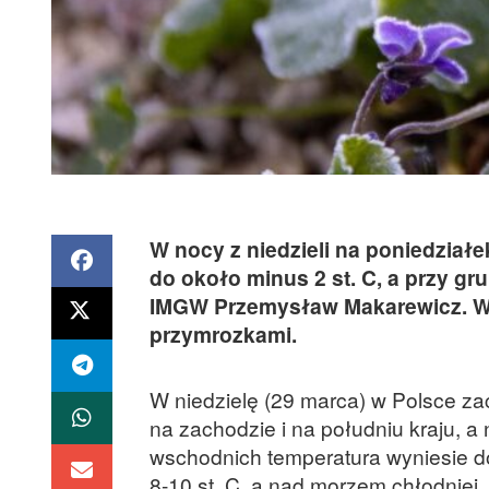
W nocy z niedzieli na poniedział
do około minus 2 st. C, a przy gr
IMGW Przemysław Makarewicz. W zw
przymrozkami.
W niedzielę (29 marca) w Polsce za
na zachodzie i na południu kraju, a
wschodnich temperatura wyniesie do
8-10 st. C, a nad morzem chłodniej