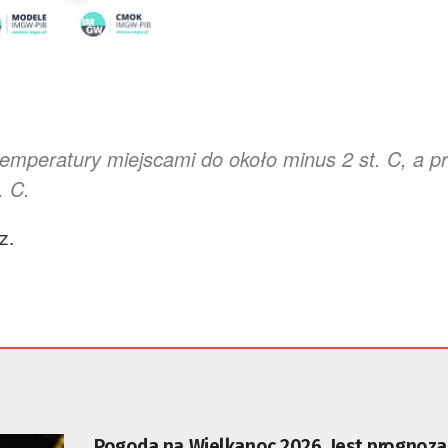
emperatury miejscami do około minus 2 st. C, a p
. C.
z.
Pogoda na Wielkanoc 2026. Jest prognoz