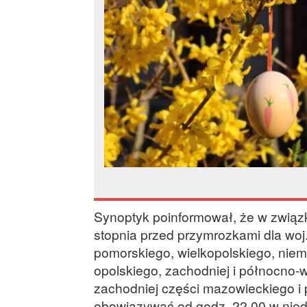
Synoptyk poinformował, że w związ
stopnia przed przymrozkami dla wo
pomorskiego, wielkopolskiego, niema
opolskiego, zachodniej i północno-
zachodniej części mazowieckiego i 
obowiązywać od godz. 22.00 w niedz