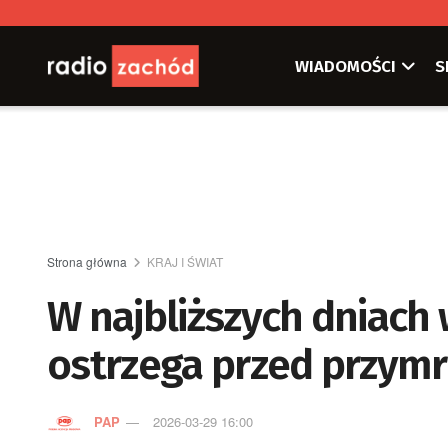
WIADOMOŚCI
S
Strona główna
KRAJ I ŚWIAT
W najbliższych dniach
ostrzega przed przym
PAP
2026-03-29 16:00