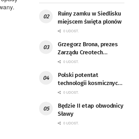
owany.
Ruiny zamku w Siedlisku
miejscem święta plonów
0 UDOST.
Grzegorz Brona, prezes
Zarządu Creotech
Instruments S.A. Fizyk,
0 UDOST.
naukowiec, były
Polski potentat
pracownik CERN w
technologii kosmicznych
Genewie, przedsiębiorca i
wprowadzi się do Zielonej
nauczyciel akademicki,
0 UDOST.
Góry
doktor habilitowany nauk
Będzie II etap obwodnicy
fizycznych, koordynator
Sławy
Rady Sektorowej ds.
0 UDOST.
Kompetencji Przemysłu
Lotniczo-Kosmicznego