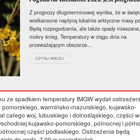
Z prognozy długoterminowej wynika, że w święt
wielkanocne napłyną lokalnie arktyczne masy po
Będą rozpogodzenia, ale także opady mieszane, 
mokry śnieg. Temperatury w ciągu dnia na
przeważającym obszarze...
DETAILS
CZYTAJ WIĘCEJ
ku ze spadkiem temperatury IMGW wydał ostrzeżeni
j. pomorskiego, warmińsko-mazurskiego, kujawsko-
l całego woj. lubuskiego i dolnośląskiego, części 
wschodniej kujawsko-pomorskiego, północnej i półn
północnej części podlaskiego. Ostrzeżenia będą
ielę do godz. 7.00 w poniedziałek.