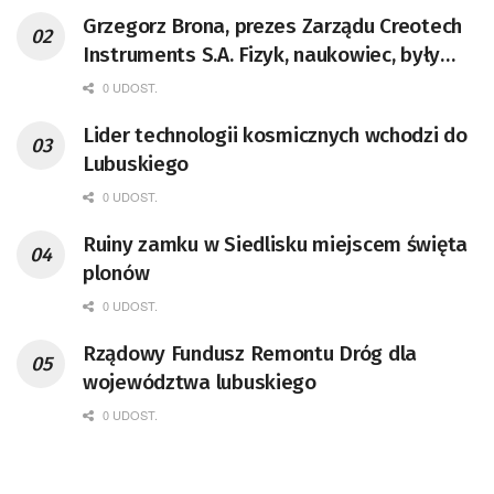
Grzegorz Brona, prezes Zarządu Creotech
Instruments S.A. Fizyk, naukowiec, były
pracownik CERN w Genewie,
0 UDOST.
przedsiębiorca i nauczyciel akademicki,
Lider technologii kosmicznych wchodzi do
doktor habilitowany nauk fizycznych,
Lubuskiego
koordynator Rady Sektorowej ds.
Kompetencji Przemysłu Lotniczo-
0 UDOST.
Kosmicznego oraz członek Komitetu
Ruiny zamku w Siedlisku miejscem święta
Badań Kosmicznych i Satelitarnych PAN.
plonów
0 UDOST.
Rządowy Fundusz Remontu Dróg dla
województwa lubuskiego
0 UDOST.