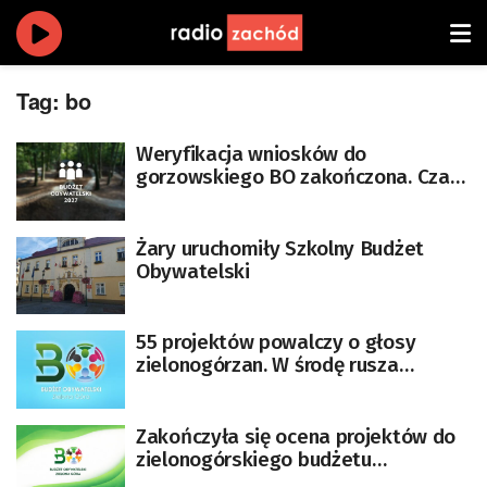
Tag:
bo
Weryfikacja wniosków do
gorzowskiego BO zakończona. Czas
na odwołania
Żary uruchomiły Szkolny Budżet
Obywatelski
55 projektów powalczy o głosy
zielonogórzan. W środę rusza
głosowanie w budżecie
obywatelskim
Zakończyła się ocena projektów do
zielonogórskiego budżetu
obywatelskiego