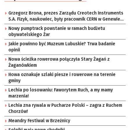
Grzegorz Brona, prezes Zarządu Creotech Instruments
S.A. Fizyk, naukowiec, były pracownik CERN w Genewie,
przedsiębiorca i nauczyciel akademicki, doktor
Nowy pumptrack powstanie w ramach budżetu
habilitowany nauk fizycznych, koordynator Rady
obywatelskiego Żar
Sektorowej ds. Kompetencji Przemysłu Lotniczo-
Kosmicznego oraz członek Komitetu Badań
Jakie powinno być Muzeum Lubuskie? Trwa badanie
Kosmicznych i Satelitarnych PAN.
opinii
Nowa ścieżka rowerowa połączyła Stary Żagań z
Żaganówkiem
Iłowa oznakuje szlaki piesze i rowerowe na terenie
gminy
Lechia po losowaniu: Faworytem Ruch, a my mamy
marzenia!
Lechia zna rywala w Pucharze Polski – zagra z Ruchem
Chorzów!
Meandry Festiwal w Brzeźnicy