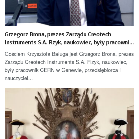
Grzegorz Brona, prezes Zarządu Creotech
Instruments S.A. Fizyk, naukowiec, były pracownik
CERN w Genewie, przedsiębiorca i nauczyciel
Gościem Krzysztofa Baługa jest Grzegorz Brona, prezes
akademicki, doktor habilitowany nauk fizycznych,
Zarządu Creotech Instruments S.A. Fizyk, naukowiec,
koordynator Rady Sektorowej ds. Kompetencji
były pracownik CERN w Genewie, przedsiębiorca i
Przemysłu Lotniczo-Kosmicznego oraz członek
nauczyciel...
Komitetu Badań Kosmicznych i Satelitarnych
PAN.