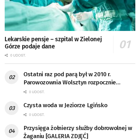
Lekarskie pensje – szpital w Zielonej
Górze podaje dane
0 UDOST.
Ostatni raz pod parą był w 2010 r.
Parowozownia Wolsztyn rozpocznie
remont unikatowego Tr5-65
0 UDOST.
Czysta woda w Jeziorze Lgińsko
0 UDOST.
Przysięga żołnierzy służby dobrowolnej w
Żaganiu [GALERIA ZDJĘĆ]