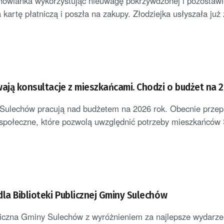
chowianka wykorzystując nieuwagę pokrzywdzonej i pozostaw
a kartę płatniczą i poszła na zakupy. Złodziejka usłyszała już 
wają konsultacje z mieszkańcami. Chodzi o budżet na 
Sulechów pracują nad budżetem na 2026 rok. Obecnie prze
 społeczne, które pozwolą uwzględnić potrzeby mieszkańców
dla Biblioteki Publicznej Gminy Sulechów
liczna Gminy Sulechów z wyróżnieniem za najlepsze wydarze