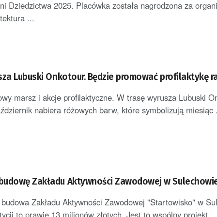
ni Dziedzictwa 2025. Placówka została nagrodzona za organ
ektura ...
sza Lubuski Onkotour. Będzie promować profilaktykę ra
owy marsz i akcje profilaktyczne. W trasę wyrusza Lubuski 
aździernik nabiera różowych barw, które symbolizują miesiąc .
budowę Zakładu Aktywności Zawodowej w Sulechowi
ę budowa Zakładu Aktywności Zawodowej "Startowisko" w Su
tycji to prawie 13 milionów złotych. Jest to wspólny projekt ..