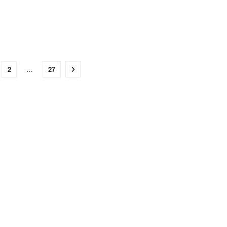
2
…
27