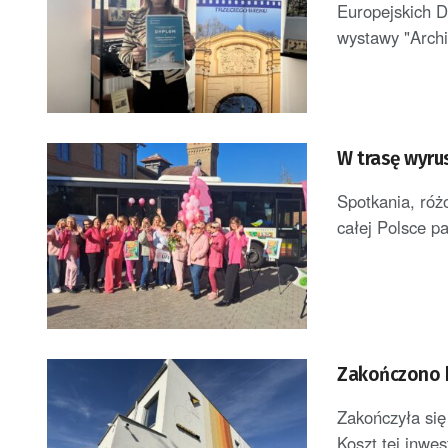
Europejskich D
wystawy "Archit
W trasę wyru
Spotkania, róż
całej Polsce p
Zakończono 
Zakończyła si
Koszt tej inwes