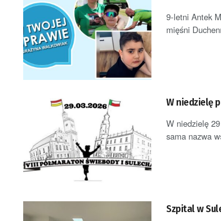
9-letni Antek 
mięśni Duchenn
W niedzielę 
W niedzielę 29
sama nazwa wsk
Szpital w Su