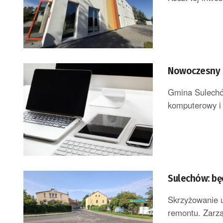
Nowoczesny s
Gmina Sulechó
komputerowy i m
Sulechów: bę
Skrzyżowanie u
remontu. Zarzą