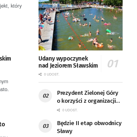
ekt, który
uskim
Udany wypoczynek
nad Jeziorem Sławskim
0 UDOST.
dnym
sto.
Prezydent Zielonej Góry
o korzyści z organizacji
mety Tour de Pologne
0 UDOST.
Będzie II etap obwodnicy
to
Sławy