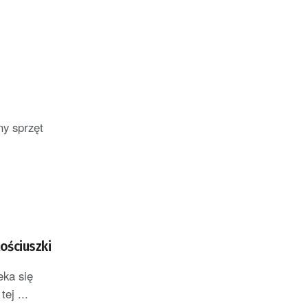
y sprzęt
ościuszki
eka się
ej ...