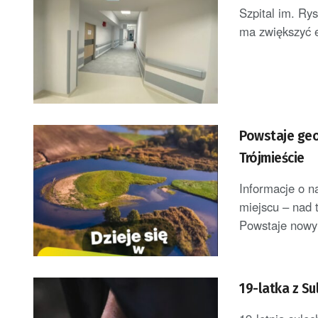
Szpital im. Ry
ma zwiększyć e
Powstaje geo
Trójmieście
Informacje o n
miejscu – nad 
Powstaje nowy 
19-latka z S