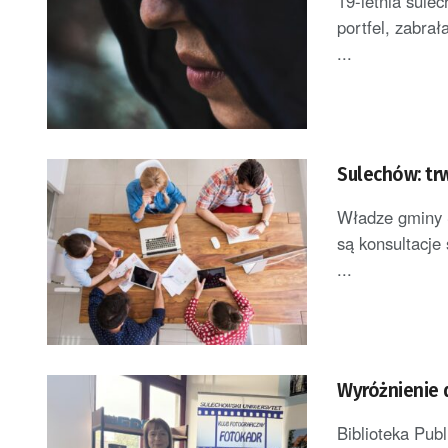
19-letnia sule
portfel, zabrał
...
Sulechów: tr
Władze gminy 
są konsultacje
...
Wyróżnienie 
Biblioteka Pub