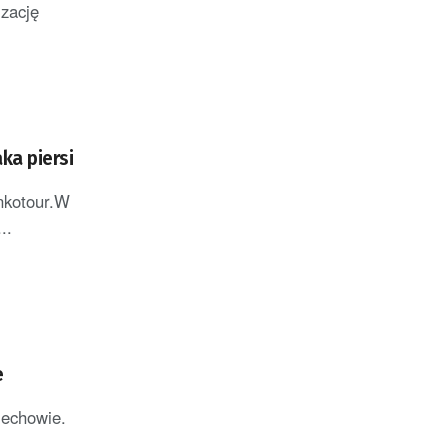
izację
ka piersi
Onkotour.W
..
e
lechowie.
.