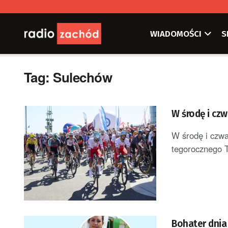
WIADOMOŚCI
S
Tag:
Sulechów
W środę i czw
W środę i czwar
tegorocznego To
Bohater dnia