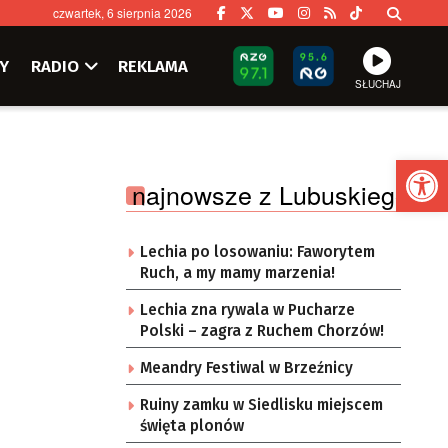
czwartek, 6 sierpnia 2026
Y
RADIO
REKLAMA
SŁUCHAJ
Ot
najnowsze z Lubuskiego
Lechia po losowaniu: Faworytem
Ruch, a my mamy marzenia!
Lechia zna rywala w Pucharze
Polski – zagra z Ruchem Chorzów!
Meandry Festiwal w Brzeźnicy
Ruiny zamku w Siedlisku miejscem
święta plonów