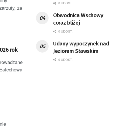
iony
0 UDOST.
zarzuty, za
Obwodnica Wschowy
coraz bliżej
0 UDOST.
Udany wypoczynek nad
2026 rok
Jeziorem Sławskim
0 UDOST.
prowadzane
 Sulechowa
nie