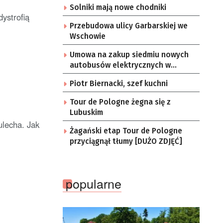
Solniki mają nowe chodniki
ystrofią
Przebudowa ulicy Garbarskiej we
Wschowie
Umowa na zakup siedmiu nowych
autobusów elektrycznych w
Zielonej Górze
Piotr Biernacki, szef kuchni
Tour de Pologne żegna się z
Lubuskim
ulecha. Jak
Żagański etap Tour de Pologne
przyciągnął tłumy [DUŻO ZDJĘĆ]
popularne