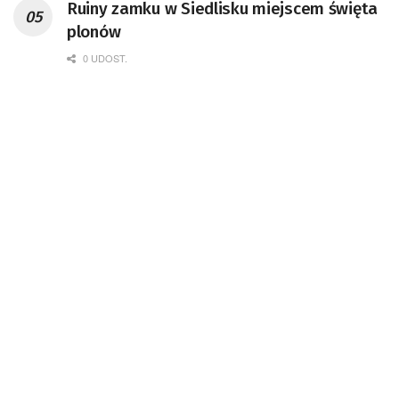
Ruiny zamku w Siedlisku miejscem święta
Badań Kosmicznych i Satelitarnych PAN.
plonów
0 UDOST.