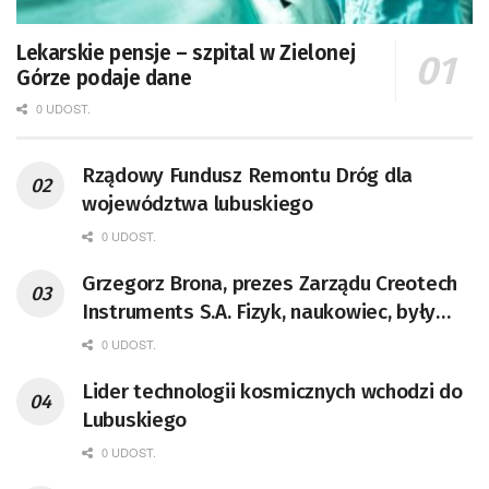
Lekarskie pensje – szpital w Zielonej
Górze podaje dane
0 UDOST.
Rządowy Fundusz Remontu Dróg dla
województwa lubuskiego
0 UDOST.
Grzegorz Brona, prezes Zarządu Creotech
Instruments S.A. Fizyk, naukowiec, były
pracownik CERN w Genewie,
0 UDOST.
przedsiębiorca i nauczyciel akademicki,
Lider technologii kosmicznych wchodzi do
doktor habilitowany nauk fizycznych,
Lubuskiego
koordynator Rady Sektorowej ds.
Kompetencji Przemysłu Lotniczo-
0 UDOST.
Kosmicznego oraz członek Komitetu