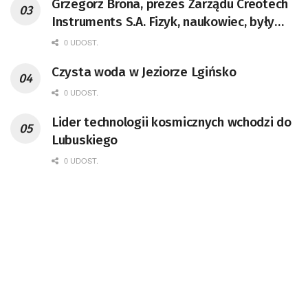
Grzegorz Brona, prezes Zarządu Creotech
Instruments S.A. Fizyk, naukowiec, były
pracownik CERN w Genewie,
0 UDOST.
przedsiębiorca i nauczyciel akademicki,
Czysta woda w Jeziorze Lgińsko
doktor habilitowany nauk fizycznych,
koordynator Rady Sektorowej ds.
0 UDOST.
Kompetencji Przemysłu Lotniczo-
Lider technologii kosmicznych wchodzi do
Kosmicznego oraz członek Komitetu
Lubuskiego
Badań Kosmicznych i Satelitarnych PAN.
0 UDOST.