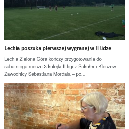
Lechia poszuka pierwszej wygranej w II lidze
Lechia Zielona Góra kończy przygotowania do
sobotniego meczu 3 kolejki II ligi z Sokołem Kleczew.
Zawodnicy Sebastiana Mordala – po...