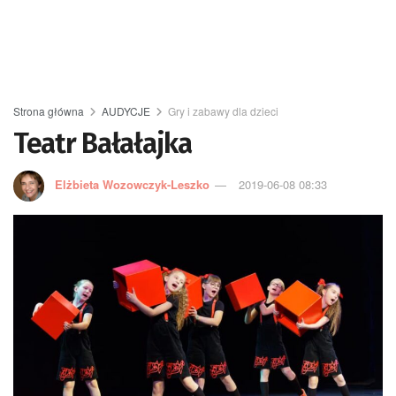
Strona główna
AUDYCJE
Gry i zabawy dla dzieci
Teatr Bałałajka
Elżbieta Wozowczyk-Leszko
2019-06-08 08:33