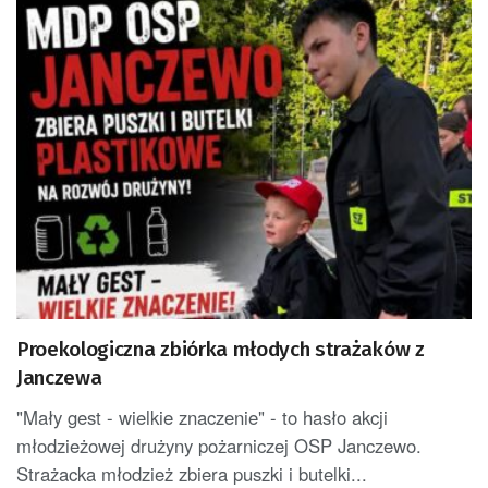
Proekologiczna zbiórka młodych strażaków z
Janczewa
"Mały gest - wielkie znaczenie" - to hasło akcji
młodzieżowej drużyny pożarniczej OSP Janczewo.
Strażacka młodzież zbiera puszki i butelki...