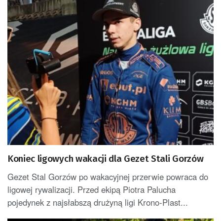
Koniec ligowych wakacji dla Gezet Stali Gorzów
Gezet Stal Gorzów po wakacyjnej przerwie powraca do
ligowej rywalizacji. Przed ekipą Piotra Palucha
pojedynek z najsłabszą drużyną ligi Krono-Plast...