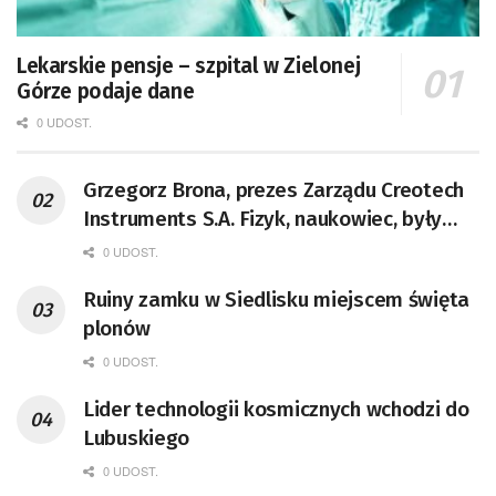
Lekarskie pensje – szpital w Zielonej
Górze podaje dane
0 UDOST.
Grzegorz Brona, prezes Zarządu Creotech
Instruments S.A. Fizyk, naukowiec, były
pracownik CERN w Genewie,
0 UDOST.
przedsiębiorca i nauczyciel akademicki,
Ruiny zamku w Siedlisku miejscem święta
doktor habilitowany nauk fizycznych,
plonów
koordynator Rady Sektorowej ds.
Kompetencji Przemysłu Lotniczo-
0 UDOST.
Kosmicznego oraz członek Komitetu
Lider technologii kosmicznych wchodzi do
Badań Kosmicznych i Satelitarnych PAN.
Lubuskiego
0 UDOST.