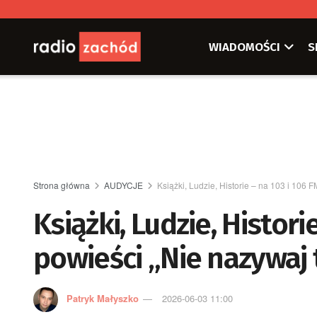
WIADOMOŚCI
S
Strona główna
AUDYCJE
Książki, Ludzie, Historie – na 103 i 106 F
Książki, Ludzie, Histor
powieści „Nie nazywaj 
Patryk Małyszko
2026-06-03 11:00