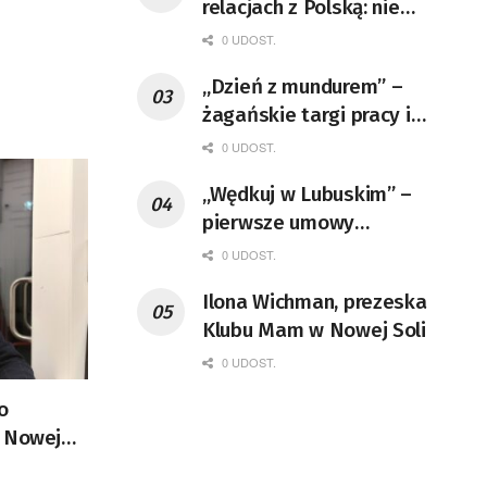
relacjach z Polską: nie
wolno nakręcać spirali
0 UDOST.
nienawiści
„Dzień z mundurem” –
[AKTUALIZACJA]
żagańskie targi pracy i
edukacji mundurowej
0 UDOST.
„Wędkuj w Lubuskim” –
pierwsze umowy
podpisane
0 UDOST.
Ilona Wichman, prezeska
Klubu Mam w Nowej Soli
0 UDOST.
o
w Nowej