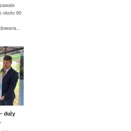
 zawale
o około 90
ydowana...
 – duży