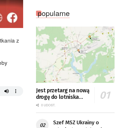
popularne
tkania z
eby
Jest przetarg na nową
drogę do lotniska
Zielona Góra-
0 UDOST.
Babimost
Szef MSZ Ukrainy o