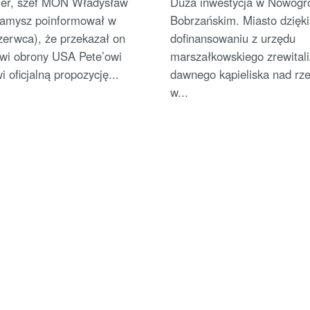
er, szef MON Władysław
Duża inwestycja w Nowogr
Kamysz poinformował w
Bobrzańskim. Miasto dzięk
zerwca), że przekazał on
dofinansowaniu z urzędu
owi obrony USA Pete’owi
marszałkowskiego zrewitali
 oficjalną propozycję...
dawnego kąpieliska nad rz
w...