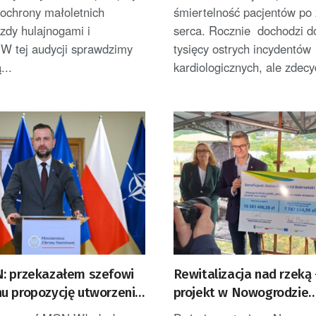
 ochrony małoletnich
śmiertelność pacjentów po
zdy hulajnogami i
serca. Rocznie dochodzi d
 W tej audycji sprawdzimy
tysięcy ostrych incydentów
...
kardiologicznych, ale zdec
: przekazałem szefowi
Rewitalizacja nad rzeką
u propozycję utworzenia
projekt w Nowogrodzie
ałej bazy wojsk USA w
Bobrzańskim.