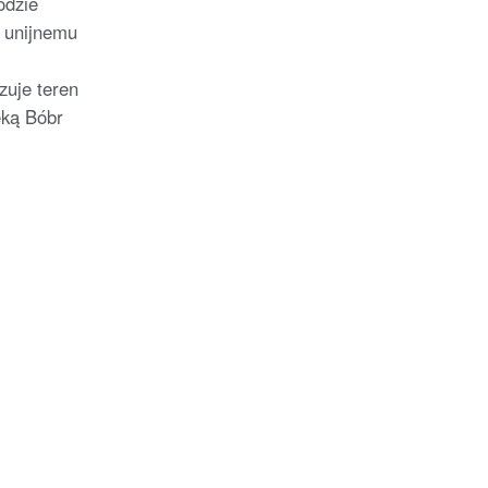
odzie
i unijnemu
zuje teren
eką Bóbr