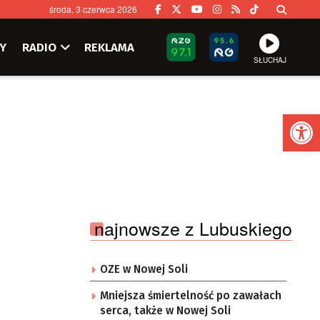
środa, 3 czerwca 2026
Y
RADIO
REKLAMA
SŁUCHAJ
Ot
najnowsze z Lubuskiego
OZE w Nowej Soli
Mniejsza śmiertelność po zawałach
serca, także w Nowej Soli