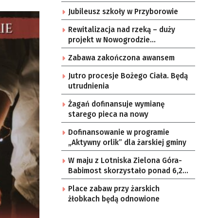
Jubileusz szkoły w Przyborowie
Rewitalizacja nad rzeką – duży
projekt w Nowogrodzie
Bobrzańskim.
Zabawa zakończona awansem
Jutro procesje Bożego Ciała. Będą
utrudnienia
Żagań dofinansuje wymianę
starego pieca na nowy
Dofinansowanie w programie
„Aktywny orlik” dla żarskiej gminy
W maju z Lotniska Zielona Góra-
Babimost skorzystało ponad 6,2
tys. podróżnych
Place zabaw przy żarskich
żłobkach będą odnowione