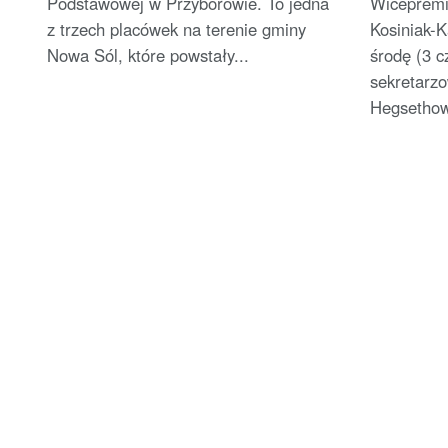
Podstawowej w Przyborowie. To jedna
Wicepremi
Polsce
z trzech placówek na terenie gminy
Kosiniak-
Nowa Sól, które powstały...
środę (3 c
sekretarz
Hegsethowi