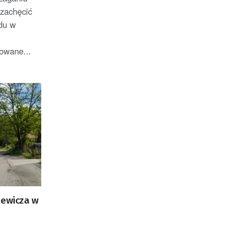
 zachęcić
du w
owane...
iewicza w