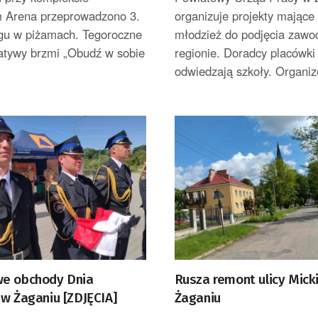
 Arena przeprowadzono 3.
organizuje projekty mające
egu w piżamach. Tegoroczne
młodzież do podjęcia zawo
jatywy brzmi „Obudź w sobie
regionie. Doradcy placówki
odwiedzają szkoły. Organiz
e obchody Dnia
Rusza remont ulicy Mick
 w Żaganiu [ZDJĘCIA]
Żaganiu