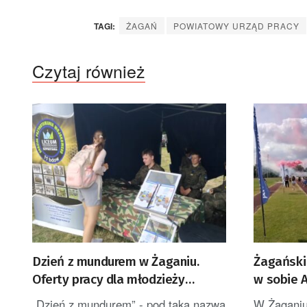
TAGI:
ŻAGAŃ
POWIATOWY URZĄD PRACY
Czytaj również
Dzień z mundurem w Żaganiu.
Żagański
Oferty pracy dla młodzieży
w sobie A
[ZDJĘCIA]
„Dzień z mundurem” - pod taką nazwą
W Żaganiu