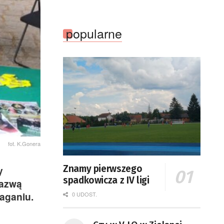
popularne
fot. K.Gonera
Znamy pierwszego
y
spadkowicza z IV ligi
nazwą
aganiu.
0 UDOST.