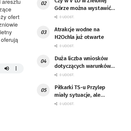
Czy w V LO w Zielonej
i aresztu
Górze można wystawić
dzące
musical
ży ofert
0 UDOST.
zniowie
Atrakcje wodne na
ietny
H2Ochla już otwarte
oferują
0 UDOST.
Duża liczba wniosków
dotyczących warunków
zabudowy
0 UDOST.
Piłkarki TS-u Przylep
miały sytuacje, ale
wysoko przegrały. Teraz
0 UDOST.
przed nimi walka o
utrzymanie