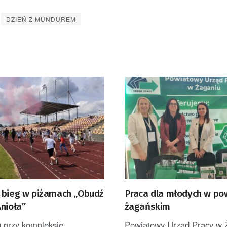
DZIEŃ Z MUNDUREM
 bieg w piżamach „Obudź
Praca dla młodych w po
nioła”
żagańskim
 przy kompleksie
Powiatowy Urząd Pracy w 