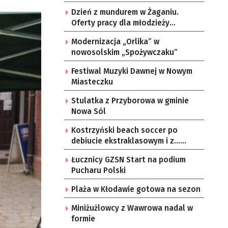
Dzień z mundurem w Żaganiu.
Oferty pracy dla młodzieży
[ZDJĘCIA]
Modernizacja „Orlika” w
nowosolskim „Spożywczaku”
Festiwal Muzyki Dawnej w Nowym
Miasteczku
Stulatka z Przyborowa w gminie
Nowa Sól
Kostrzyński beach soccer po
debiucie ekstraklasowym i z…
piosenką
Łucznicy GZSN Start na podium
Pucharu Polski
Plaża w Kłodawie gotowa na sezon
Miniżużlowcy z Wawrowa nadal w
formie