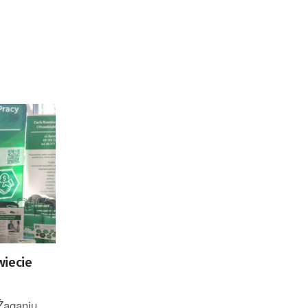
wiecie
Żaganiu