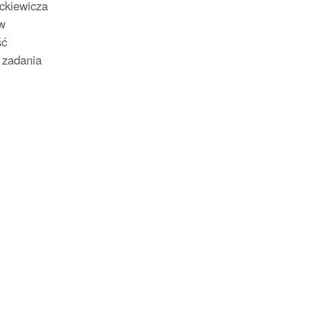
ckiewicza
w
ść
 zadania