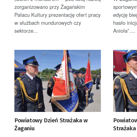
zorganizowano przy Żagańskim
sportowym
Pałacu Kultury prezentację ofert pracy
edycję bi
w służbach mundurowych czy
hasło inic
sektorze...
Anioła”....
Powiatowy Dzień Strażaka w
Powiatow
Żaganiu
Strażaka