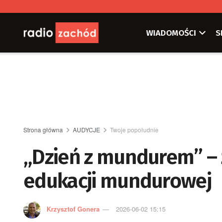
WIADOMOŚCI
S
Strona główna
AUDYCJE
Twoje popołudnie
„Dzień z mundurem” – ż
edukacji mundurowej
Krzysztof Gonera
2026-06-02 15:15