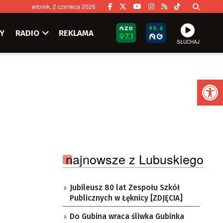
wtorek, 2 czerwca 2026
Y
RADIO
REKLAMA
SŁUCHAJ
Ot
najnowsze z Lubuskiego
Jubileusz 80 lat Zespołu Szkół
Publicznych w Łęknicy [ZDJĘCIA]
Do Gubina wraca śliwka Gubinka