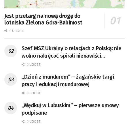
Jest przetarg na nową drogę do
lotniska Zielona Góra-Babimost
0 UDOST.
Szef MSZ Ukrainy o relacjach z Polską: nie
wolno nakręcać spirali nienawiści
[AKTUALIZACJA]
0 UDOST.
„Dzień z mundurem” – żagańskie targi
pracy i edukacji mundurowej
0 UDOST.
„Wędkuj w Lubuskim” – pierwsze umowy
podpisane
0 UDOST.