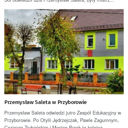
Przemysław Saleta w Przyborowie
Przemysław Saleta odwiedzi jutro Zespół Edukacyjny w
Przyborowie. Po Otylii Jędrzejczak, Pawle Zagumnym,
Cezarym Trybańskim i Monice Pyrek to kolejna...