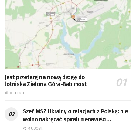
Jest przetarg na nową drogę do
lotniska Zielona Góra-Babimost
0 UDOST.
Szef MSZ Ukrainy o relacjach z Polską: nie
wolno nakręcać spirali nienawiści
[AKTUALIZACJA]
0 UDOST.