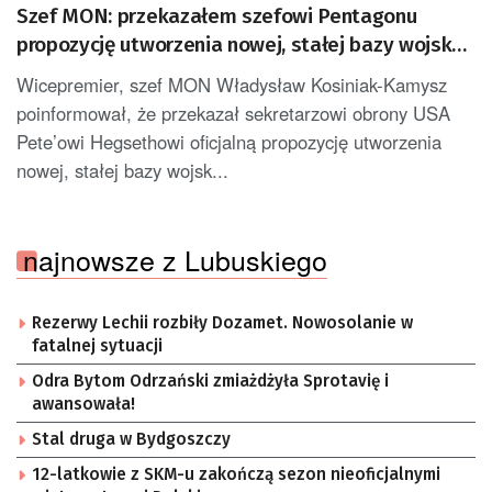
Szef MON: przekazałem szefowi Pentagonu
propozycję utworzenia nowej, stałej bazy wojsk
USA w Polsce [AKTUALIZACJA]
Wicepremier, szef MON Władysław Kosiniak-Kamysz
poinformował, że przekazał sekretarzowi obrony USA
Pete’owi Hegsethowi oficjalną propozycję utworzenia
nowej, stałej bazy wojsk...
najnowsze z Lubuskiego
Rezerwy Lechii rozbiły Dozamet. Nowosolanie w
fatalnej sytuacji
Odra Bytom Odrzański zmiażdżyła Sprotavię i
awansowała!
Stal druga w Bydgoszczy
12-latkowie z SKM-u zakończą sezon nieoficjalnymi