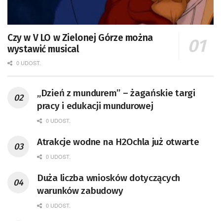
Czy w V LO w Zielonej Górze można
wystawić musical
0 UDOST.
„Dzień z mundurem” – żagańskie targi
pracy i edukacji mundurowej
0 UDOST.
Atrakcje wodne na H2Ochla już otwarte
0 UDOST.
Duża liczba wniosków dotyczących
warunków zabudowy
0 UDOST.