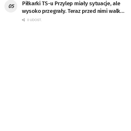
Piłkarki TS-u Przylep miały sytuacje, ale
wysoko przegrały. Teraz przed nimi walka
o utrzymanie
0 UDOST.