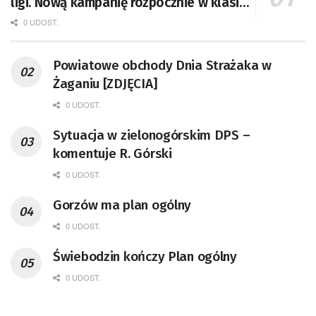
ligi. Nową kampanię rozpocznie w klasie
A
0 UDOST.
Powiatowe obchody Dnia Strażaka w
Żaganiu [ZDJĘCIA]
0 UDOST.
Sytuacja w zielonogórskim DPS –
komentuje R. Górski
0 UDOST.
Gorzów ma plan ogólny
0 UDOST.
Świebodzin kończy Plan ogólny
0 UDOST.