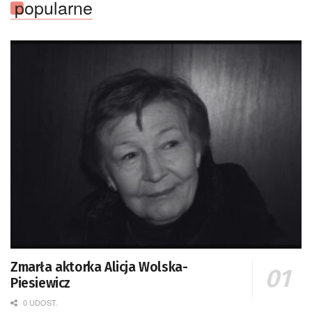
popularne
Zmarła aktorka Alicja Wolska-
Piesiewicz
0 UDOST.