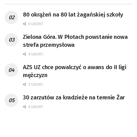
80 okrążeń na 80 lat żagańskiej szkoły
0 UDOST.
Zielona Góra. W Płotach powstanie nowa
strefa przemysłowa
0 UDOST.
AZS UZ chce powalczyć o awans do II ligi
mężczyzn
0 UDOST.
30 zarzutów za kradzieże na terenie Żar
0 UDOST.