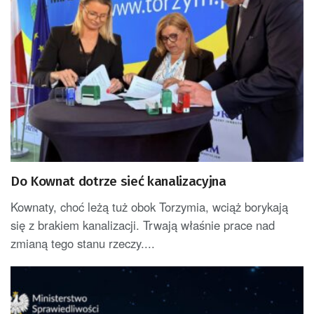
Do Kownat dotrze sieć kanalizacyjna
Kownaty, choć leżą tuż obok Torzymia, wciąż borykają
się z brakiem kanalizacji. Trwają właśnie prace nad
zmianą tego stanu rzeczy....