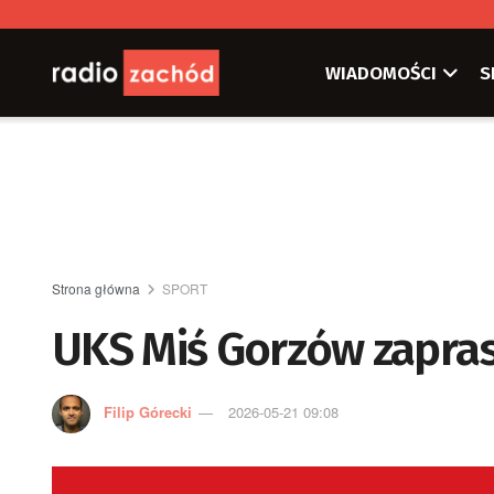
WIADOMOŚCI
S
Strona główna
SPORT
UKS Miś Gorzów zapras
Filip Górecki
2026-05-21 09:08