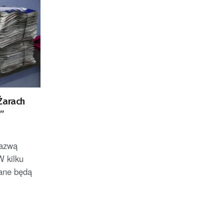
Żarach
”
nazwą
 kilku
rane będą