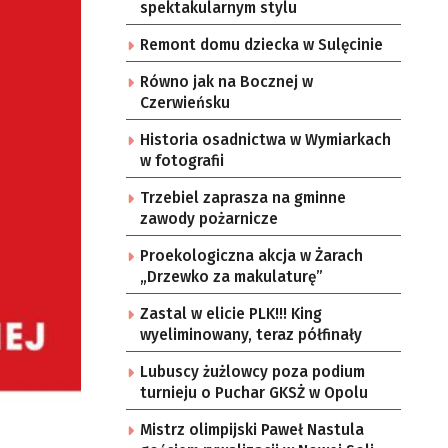
spektakularnym stylu
Remont domu dziecka w Sulęcinie
Równo jak na Bocznej w
Czerwieńsku
Historia osadnictwa w Wymiarkach
w fotografii
Trzebiel zaprasza na gminne
zawody pożarnicze
Proekologiczna akcja w Żarach
„Drzewko za makulaturę”
Zastal w elicie PLK!!! King
wyeliminowany, teraz półfinały
Lubuscy żużlowcy poza podium
turnieju o Puchar GKSŻ w Opolu
Mistrz olimpijski Paweł Nastula