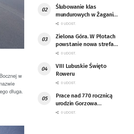
Ślubowanie klas
mundurowych w Żaganiu
[ZDJĘCIA]
0 UDOST.
Zielona Góra. W Płotach
powstanie nowa strefa
przemysłowa
0 UDOST.
VIII Lubuskie Święto
Roweru
 Bocznej w
nazwie
0 UDOST.
tego długa.
Prace nad 770 rocznicą
urodzin Gorzowa
rozpoczęte
0 UDOST.