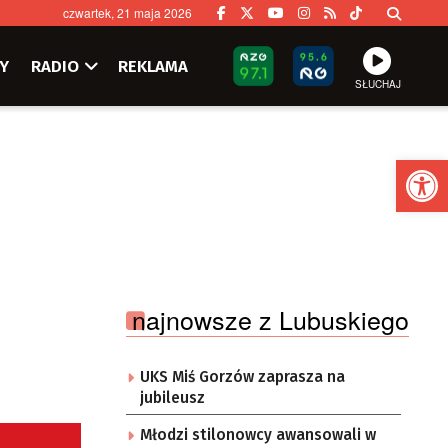
czwartek, 21 maja 2026
Y
RADIO
REKLAMA
SŁUCHAJ
Ot
najnowsze z Lubuskiego
UKS Miś Gorzów zaprasza na
jubileusz
Młodzi stilonowcy awansowali w