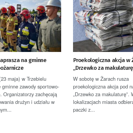
 zaprasza na gminne
Proekologiczna akcja w 
ożarnicze
„Drzewko za makulaturę
(23 maja) w Trzebielu
W sobotę w Żarach rusza
ę gminne zawody sportowo-
proekologiczna akcja pod 
. Organizatorzy zachęcają
„Drzewko za makulaturę”. W
wania drużyn i udziału w
lokalizacjach miasta odbie
nym...
paczki z...