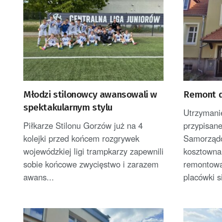
Młodzi stilonowcy awansowali w
Remont d
spektakularnym stylu
Utrzymani
Piłkarze Stilonu Gorzów już na 4
przypisane
kolejki przed końcem rozgrywek
Samorządo
wojewódzkiej ligi trampkarzy zapewnili
kosztowna 
sobie końcowe zwycięstwo i zarazem
remontowa
awans...
placówki s