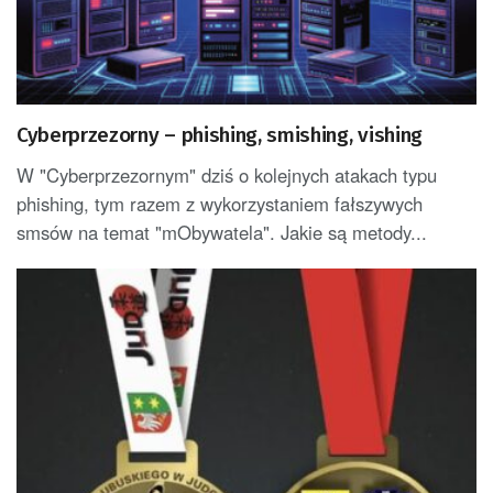
Cyberprzezorny – phishing, smishing, vishing
W "Cyberprzezornym" dziś o kolejnych atakach typu
phishing, tym razem z wykorzystaniem fałszywych
smsów na temat "mObywatela". Jakie są metody...