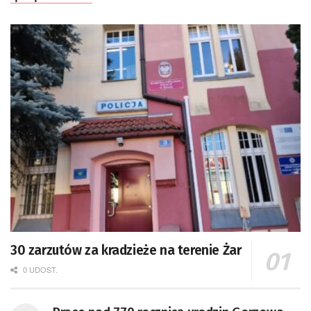
30 zarzutów za kradzieże na terenie Żar
0 UDOST.