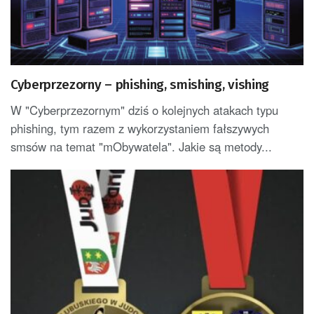
Cyberprzezorny – phishing, smishing, vishing
W "Cyberprzezornym" dziś o kolejnych atakach typu
phishing, tym razem z wykorzystaniem fałszywych
smsów na temat "mObywatela". Jakie są metody...