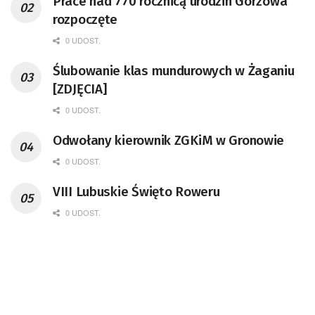
Prace nad 770 rocznicą urodzin Gorzowa
rozpoczęte
0 UDOST.
Ślubowanie klas mundurowych w Żaganiu
[ZDJĘCIA]
0 UDOST.
Odwołany kierownik ZGKiM w Gronowie
0 UDOST.
VIII Lubuskie Święto Roweru
0 UDOST.