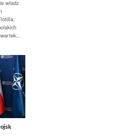
ie władz
h
otilla;
olskich
wartek...
ojsk
e