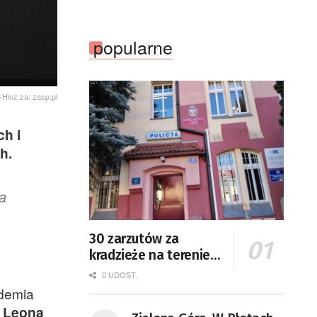
popularne
-Hinz za: zasp.pl
ch i
h.
ła
30 zarzutów za
kradzieże na terenie
Żar
0 UDOST.
ademia
. Leona