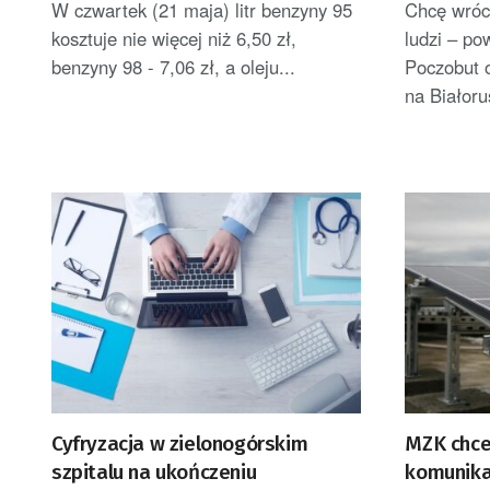
W czwartek (21 maja) litr benzyny 95
Chcę wróc
uśmiechn
kosztuje nie więcej niż 6,50 zł,
ludzi – po
benzyny 98 - 7,06 zł, a oleju...
Poczobut 
na Białoru
Cyfryzacja w zielonogórskim
MZK chce
szpitalu na ukończeniu
komunika