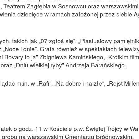
e
, Teatrem Zagłębia w Sosnowcu oraz warszawskimi 
ienia dziecięce w ramach założonej przez siebie A
h, takich jak „07 zgłoś się”, „Plastusiowy pamiętnik
z „Noce i dnie”. Grała również w spektaklach telewiz
 Bovary to ja” Zbigniewa Kamińskiego, „Krótkim film
 oraz „Dniu wielkiej ryby” Andrzeja Barańskiego.
dać m.in. w „Rafi”, „Na dobre i na złe”, „Rojst Millen
tek o godz. 11 w Kościele p.w. Świętej Trójcy w Wa
 do grobu na warszawskim Cmentarzu Bródnowskim.