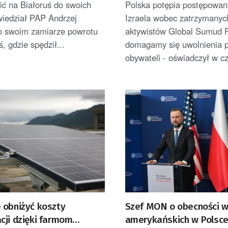
ić na Białoruś do swoich
Polska potępia postępowan
ięty
wiedział PAP Andrzej
Izraela wobec zatrzymanyc
o swoim zamiarze powrotu
aktywistów Global Sumud Fl
ś, gdzie spędził...
domagamy się uwolnienia p
obywateli - oświadczył w cz
 obniżyć koszty
Szef MON o obecności w
cji dzięki farmom
amerykańskich w Polsc