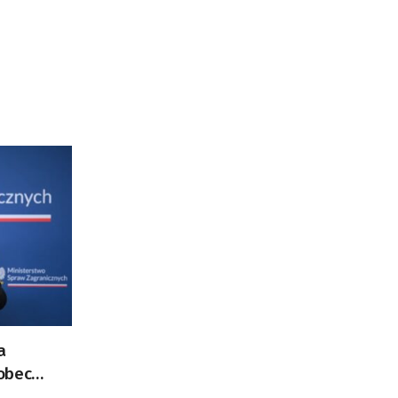
a
obec
 Flotilla