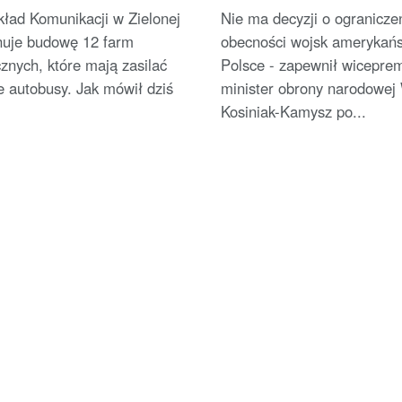
aicznym
kład Komunikacji w Zielonej
Nie ma decyzji o ogranicze
nuje budowę 12 farm
obecności wojsk amerykańs
cznych, które mają zasilać
Polsce - zapewnił wiceprem
e autobusy. Jak mówił dziś
minister obrony narodowej
Kosiniak-Kamysz po...