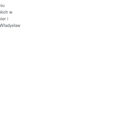
niu
kich w
ier i
 Władysław