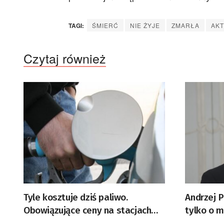
TAGI:
ŚMIERĆ
NIE ŻYJE
ZMARŁA
AK
Czytaj również
Tyle kosztuje dziś paliwo.
Andrzej P
Obowiązujące ceny na stacjach
tylko o 
benzynowych
2021 r., 