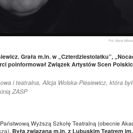
Fot. Maria Wilma
iewicz. Grała m.in. w „Czterdziestolatku”, „Noca
ierci poinformował Związek Artystów Scen Polskic
wa i teatralna, Alicja Wolska-Piesiewicz, która by
nkinią ZASP
a Państwową Wyższą Szkołę Teatralną (obecnie Ak
cza).
Była związana m.in. z Lubuskim Teatrem im