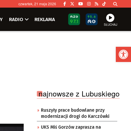
czwartek, 21 maja 2026
Y
RADIO
REKLAMA
SŁUCHAJ
Ot
najnowsze z Lubuskiego
Ruszyły prace budowlane przy
modernizacji drogi do Karczówki
UKS Miś Gorzów zaprasza na