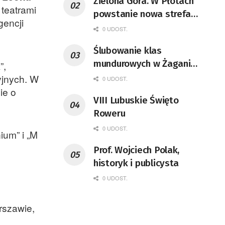
Zielona Góra. W Płotach
teatrami
powstanie nowa strefa
gencji
przemysłowa
0 UDOST.
Ślubowanie klas
mundurowych w Żaganiu
”,
[ZDJĘCIA]
yjnych. W
0 UDOST.
ie o
VIII Lubuskie Święto
Roweru
0 UDOST.
ium” i „M
Prof. Wojciech Polak,
historyk i publicysta
0 UDOST.
rszawie,