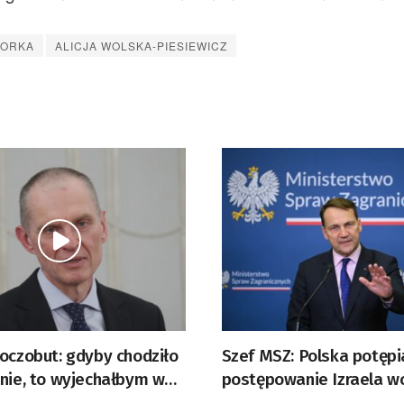
TORKA
ALICJA WOLSKA-PIESIEWICZ
oczobut: gdyby chodziło
Szef MSZ: Polska potępi
mnie, to wyjechałbym w
postępowanie Izraela w
byłbym grubszy i bardziej
aktywistów Global Sumud