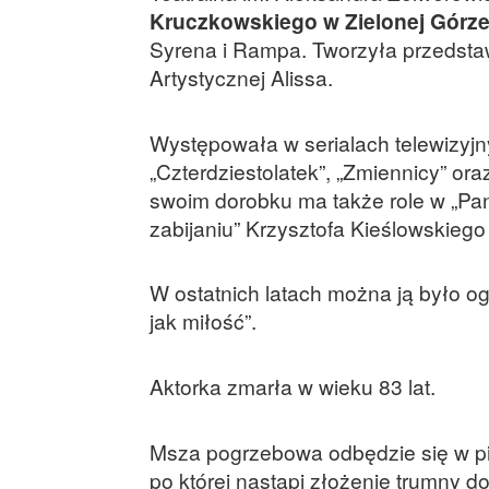
Kruczkowskiego w Zielonej Górz
Syrena i Rampa. Tworzyła przedstaw
Artystycznej Alissa.
Występowała w serialach telewizyjnyc
„Czterdziestolatek”, „Zmiennicy” ora
swoim dorobku ma także role w „Pani
zabijaniu” Krzysztofa Kieślowskiego
W ostatnich latach można ją było oglą
jak miłość”.
Aktorka zmarła w wieku 83 lat.
Msza pogrzebowa odbędzie się w pią
po której nastąpi złożenie trumny