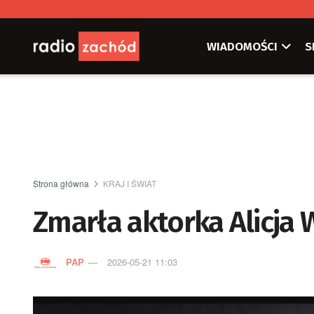
WIADOMOŚCI
S
Strona główna
KRAJ I ŚWIAT
Zmarła aktorka Alicja 
PAP
2026-05-21 11:03