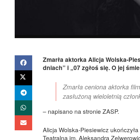
Zmarła aktorka Alicja Wolska-Pies
dniach” i „07 zgłoś się. O jej śm
Zmarła ceniona aktorka filmo
zasłużoną wieloletnią czło
– napisano na stronie ZASP.
Alicja Wolska-Piesiewicz ukończył
Teatralna im. Aleksandra Zelwerowi