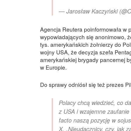
— Jarosław Kaczyński (@Of
Agencja Reutera poinformowała w p
wypowiadających się anonimowo, że
tys. amerykańskich żołnierzy do Pol
wojny USA, że decyzja szefa Pentag
amerykańskiej brygady pancernej by
w Europie.
Do sprawy odniósł się też prezes P
Polacy chcą wiedzieć, co 
z USA i wzajemne zaufanie 
facto naszą pozycję w soju
X. „Nieudacznicy, czy, jak 