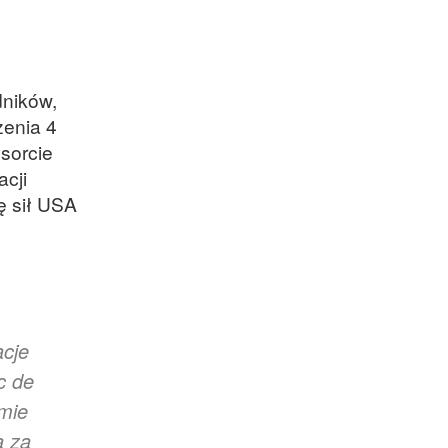
dników,
zenia 4
esorcie
cji
ę sił USA
acje
c de
rmie
a za