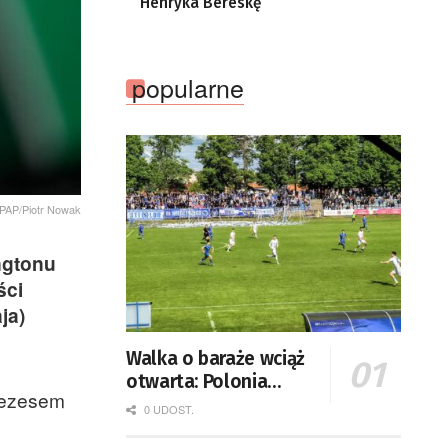
Henryka Bereskę
popularne
 PAP/Piotr Nowak
ngtonu
ści
ja)
Walka o baraże wciąż
otwarta: Polonia
prezesem
Słubice zdobyła
0 UDOST.
twierdzę Gorzów