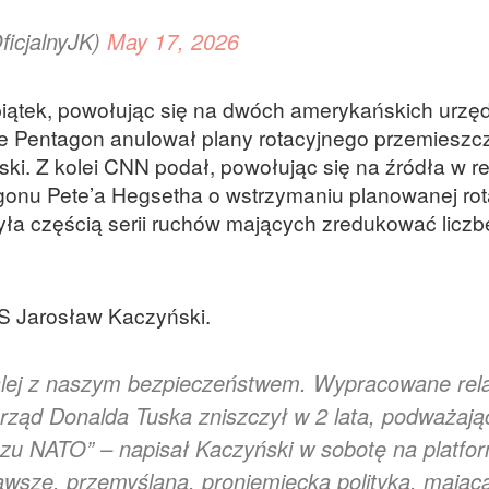
icjalnyJK)
May 17, 2026
iątek, powołując się na dwóch amerykańskich urzę
 Pentagon anulował plany rotacyjnego przemieszc
ski. Z kolei CNN podał, powołując się na źródła w r
onu Pete’a Hegsetha o wstrzymaniu planowanej rota
ła częścią serii ruchów mających zredukować liczb
iS Jarosław Kaczyński.
dalej z naszym bezpieczeństwem. Wypracowane rel
rząd Donalda Tuska zniszczył w 2 lata, podważają
szu NATO” – napisał Kaczyński w sobotę na platfo
zawsze, przemyślana, proniemiecka polityka, mając