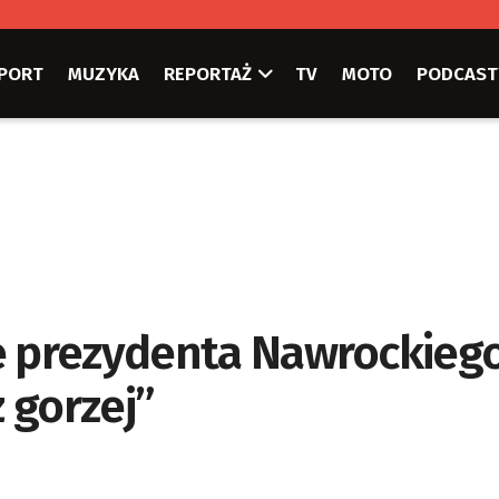
PORT
MUZYKA
REPORTAŻ
TV
MOTO
PODCAST
e prezydenta Nawrockiego
z gorzej”