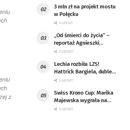
3 mln zł na projekt mostu
eniu
w Połęcku
ych
0 UDOST.
„Od śmierci do życia” –
reportaż Agnieszki
Dobosiewicz w niedziele
0 UDOST.
po 9.00
Lechia rozbiła LZS!
Hattrick Bargiela, dublet
eniu
Dębskiego
0 UDOST.
ych
Swiss Krono Cup: Marika
zej z
Majewska wygrała na
100 m ppł, ale pogoda nie
0 UDOST.
sprzyjała