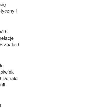
się
tyczny i
ć b.
elacje
S znalazł
ie
kolwiek
t Donald
ił.
d