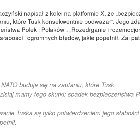
czyński napisał z kolei na platformie X, że „bezpiec
aniu, które Tusk konsekwentnie podważał”. Jego zd
zeństwa Polek i Polaków”. „Rozedrganie i rozemocj
słabości i ogromnych błędów, jakie popełnił. Żal p
 NATO buduje się na zaufaniu, które Tusk
isiaj mamy tego skutki: spadek bezpieczeństwa P
anie Tuska są tylko potwierdzeniem jego słabości 
ełnił.