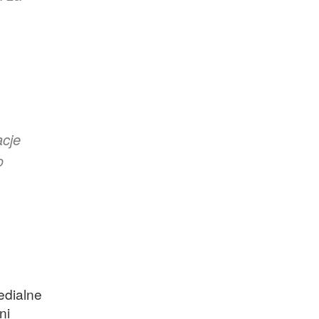
acje
o
edialne
ni