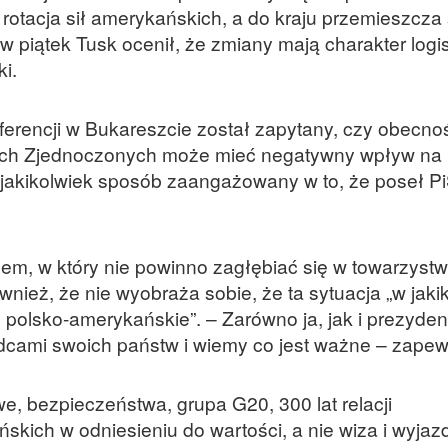
rotacja sił amerykańskich, a do kraju przemieszcza 
w piątek Tusk ocenił, że zmiany mają charakter logis
i.
erencji w Bukareszcie został zapytany, czy obecnoś
ach Zjednoczonych może mieć negatywny wpływ na r
 jakikolwiek sposób zaangażowany w to, że poseł Pi
blem, w który nie powinno zagłębiać się w towarzystw
nież, że nie wyobraża sobie, że ta sytuacja „w jaki
polsko-amerykańskie”. – Zarówno ja, jak i prezyden
ami swoich państw i wiemy co jest ważne – zapewn
e, bezpieczeństwa, grupa G20, 300 lat relacji
ńskich w odniesieniu do wartości, a nie wiza i wyjaz