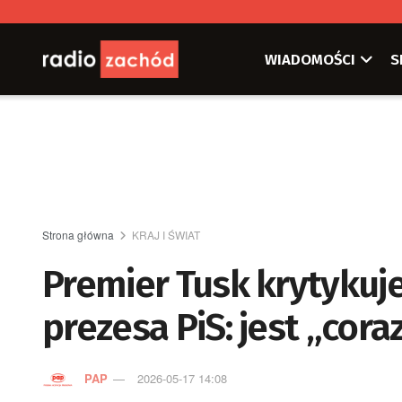
WIADOMOŚCI
S
Strona główna
KRAJ I ŚWIAT
Premier Tusk krytykuj
prezesa PiS: jest „cora
PAP
2026-05-17 14:08