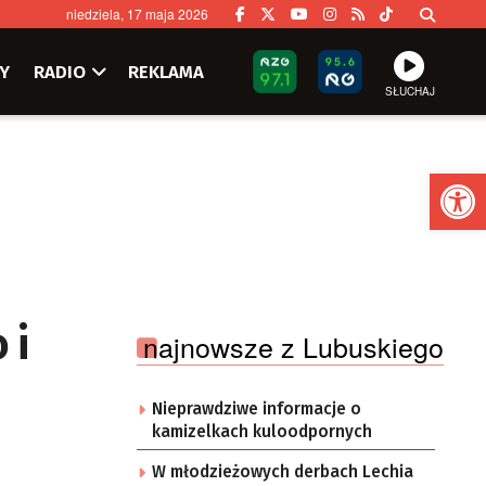
niedziela, 17 maja 2026
Y
RADIO
REKLAMA
SŁUCHAJ
Ot
 i
najnowsze z Lubuskiego
Nieprawdziwe informacje o
kamizelkach kuloodpornych
W młodzieżowych derbach Lechia