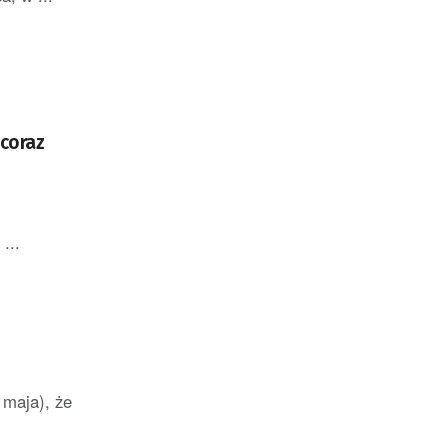
„coraz
...
e
 maja), że