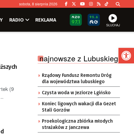
sobota, 8 sierpnia 2026
Y
RADIO
REKLAMA
SŁUCHAJ
Ot
najnowsze z Lubuskiego
iższych
Rządowy Fundusz Remontu Dróg
dla województwa lubuskiego
tek (9
Czysta woda w Jeziorze Lgińsko
..
Koniec ligowych wakacji dla Gezet
Stali Gorzów
Proekologiczna zbiórka młodych
strażaków z Janczewa
od