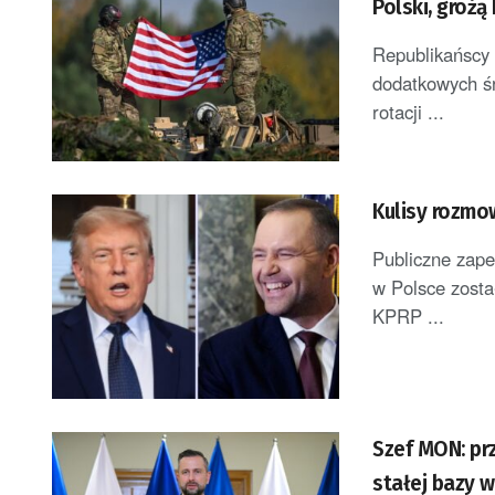
Polski, groż
Republikańscy 
dodatkowych śr
rotacji ...
Kulisy rozmo
Publiczne zape
w Polsce zosta
KPRP ...
Szef MON: pr
stałej bazy 