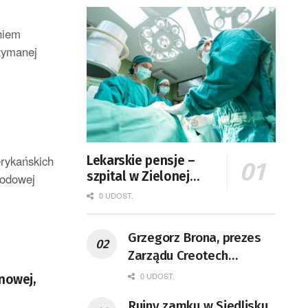
niem
rzymanej
rykańskich
Lekarskie pensje –
szpital w Zielonej
rodowej
Górze podaje dane
0 UDOST.
Grzegorz Brona, prezes
Zarządu Creotech
Instruments S.A. Fizyk,
0 UDOST.
nowej,
naukowiec, były
Ruiny zamku w Siedlisku