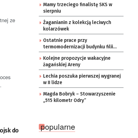
Mamy trzeciego finalistę SKS w
sierpniu
tnej ze
Żaganianin z kolekcją leciwych
kolarzówek
Ostatnie prace przy
termomodernizacji budynku filii
żarskiego przedszkola Bajka
Kolejne propozycje wakacyjne
żagańskiej Areny
roces
Lechia poszuka pierwszej wygranej
w II lidze
.
Magda Bobryk – Stowarzyszenie
„515 kilometr Odry”
popularne
ojsk do