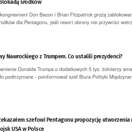
ą blokadą środków
kongresmeni Don Bacon i Brian Fitzpatrick grożą zablokowa
odków dla Pentagonu, jeśli resort obrony nie przywróci wst
wy Nawrockiego z Trumpem. Co ustalili prezydenci?
wnienie Donalda Trumpa o dodatkowych 5 tys. żołnierzy ame
ło podtrzymane - poinformował szef Biura Polityki Międzyna
zekazałem szefowi Pentagonu propozycję utworzenia 
wojsk USA w Polsce