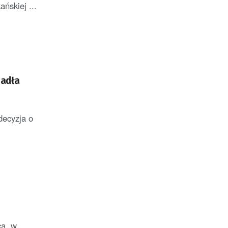
ńskiej ...
padła
decyzja o
a, w ...