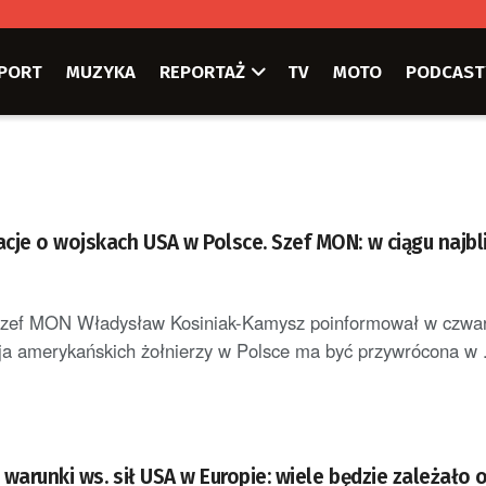
PORT
MUZYKA
REPORTAŻ
TV
MOTO
PODCAST
cje o wojskach USA w Polsce. Szef MON: w ciągu najbl
szef MON Władysław Kosiniak-Kamysz poinformował w czwar
acja amerykańskich żołnierzy w Polsce ma być przywrócona w .
warunki ws. sił USA w Europie: wiele będzie zależało 