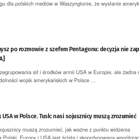
ngu dla polskich mediów w Waszyngtonie, że wysłanie ameryka
ysz po rozmowie z szefem Pentagonu: decyzja nie za
A]
zegrupowania sił i środków armii USA w Europie, ale żadna 
dolności wojsk amerykańskich w Polsce ...
 USA w Polsce. Tusk: nasi sojusznicy muszą zrozumieć
jusznicy muszą zrozumieć, jak ważne z punktu widzenia
 Polski, Europy i USA jest ścisła i skoordynowana współprac