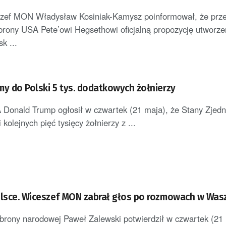
szef MON Władysław Kosiniak-Kamysz poinformował, że prz
brony USA Pete’owi Hegsethowi oficjalną propozycję utworze
k ...
my do Polski 5 tys. dodatkowych żołnierzy
 Donald Trump ogłosił w czwartek (21 maja), że Stany Zjed
 kolejnych pięć tysięcy żołnierzy z ...
olsce. Wiceszef MON zabrał głos po rozmowach w Was
brony narodowej Paweł Zalewski potwierdził w czwartek (21