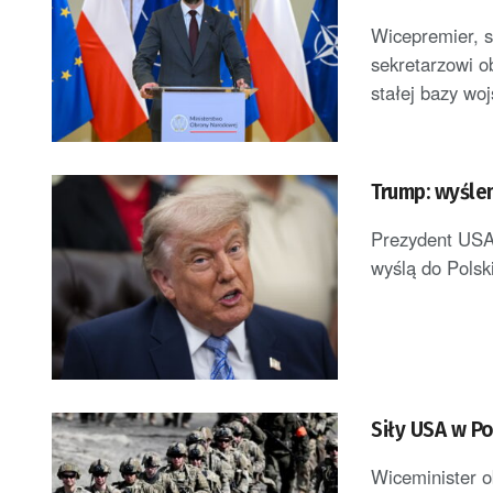
Wicepremier, 
sekretarzowi o
stałej bazy wojs
Trump: wyśle
Prezydent USA
wyślą do Polski
Siły USA w P
Wiceminister o