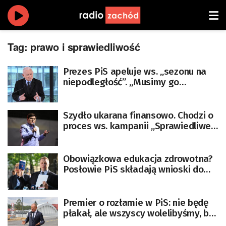
Tag:
prawo i sprawiedliwość
Prezes PiS apeluje ws. „sezonu na
niepodległość”. „Musimy go
wykorzystać”
Szydło ukarana finansowo. Chodzi o
proces ws. kampanii „Sprawiedliwe
Sądy”
Obowiązkowa edukacja zdrowotna?
Posłowie PiS składają wnioski do
Trybunału Konstytucyjnego
Premier o rozłamie w PiS: nie będę
płakał, ale wszyscy wolelibyśmy, by
polityka wyglądała trochę inaczej