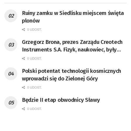
Ruiny zamku w Siedlisku miejscem święta
plonów
0 UDOST.
Grzegorz Brona, prezes Zarządu Creotech
Instruments S.A. Fizyk, naukowiec, były
pracownik CERN w Genewie,
0 UDOST.
przedsiębiorca i nauczyciel akademicki,
Polski potentat technologii kosmicznych
doktor habilitowany nauk fizycznych,
wprowadzi się do Zielonej Góry
koordynator Rady Sektorowej ds.
Kompetencji Przemysłu Lotniczo-
0 UDOST.
Kosmicznego oraz członek Komitetu
Będzie II etap obwodnicy Sławy
Badań Kosmicznych i Satelitarnych PAN.
0 UDOST.