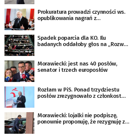
Prokuratura prowadzi czynności ws.
opublikowania nagrań z
przesłuchania Jarosława
Kaczyńskiego
Spadek poparcia dla KO. Ilu
badanych oddałoby głos na „Rozwój
Plus?
Morawiecki: jest nas 40 posłów,
senator i trzech europosłów
Rozłam w PiS. Ponad trzydziestu
posłów zrezygnowało z członkostwa
w partii [AKTUALIZACJA]
Morawiecki: lojalki nie podpiszę,
ponownie proponuję, że rezygnuję z
funkcji wiceprezesa PiS